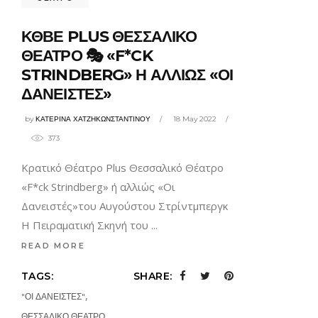
ΚΘΒΕ PLUS ΘΕΣΣΑΛΙΚΟ
ΘΕΑΤΡΟ 🎭 «F*CK
STRINDBERG» Η ΑΛΛΙΩΣ «ΟΙ
ΔΑΝΕΙΣΤΕΣ»
by
ΚΑΤΕΡΙΝΑ ΧΑΤΖΗΚΩΝΣΤΑΝΤΙΝΟΥ
18 May 2022
373
Κρατικό Θέατρο Plus Θεσσαλικό Θέατρο
«F*ck Strindberg» ή αλλιώς «Οι
Δανειστές»του Αυγούστου Στρίντμπεργκ
Η Πειραματική Σκηνή του
READ MORE
TAGS:
SHARE:
,
"ΟΙ ΔΑΝΕΙΣΤΕΣ"
,
ΘΕΣΣΑΛΙΚΟ ΘΕΑΤΡΟ