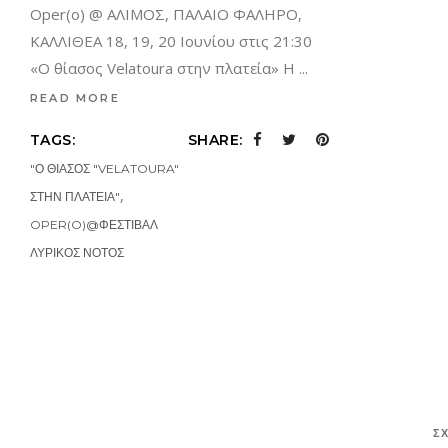
Οper(o) @ ΑΛΙΜΟΣ, ΠΑΛΑΙΟ ΦΑΛΗΡΟ,
ΚΑΛΛΙΘΕΑ 18, 19, 20 Ιουνίου στις 21:30
«O θίασος Velatοura στην πλατεία» Η
READ MORE
TAGS:
SHARE:
"Ο ΘΙΑΣΟΣ "VELATOURA"
,
ΣΤΗΝ ΠΛΑΤΕΙΑ"
OPER(O)@ΦΕΣΤΙΒΑΛ
ΛΥΡΙΚΟΣ ΝΟΤΟΣ
Σ