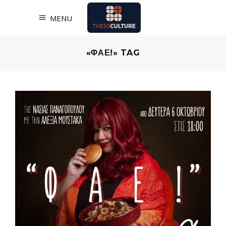
MENU
«ΦΑΕ!» TAG