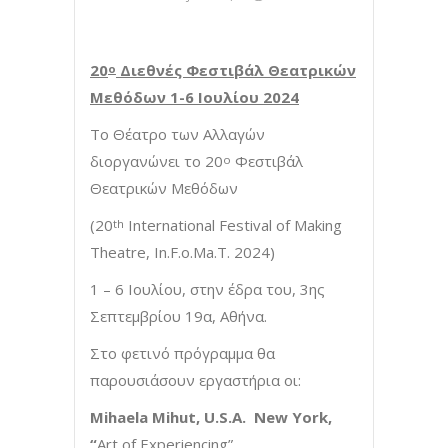
20
Διεθνές Φεστιβάλ Θεατρικών
ο
Μεθόδων 1-6 Ιουλίου 2024
Το Θέατρο των Αλλαγών
διοργανώνει το 20
Φεστιβάλ
ο
Θεατρικών Μεθόδων
(20
International Festival of Making
th
Theatre, In.F.o.Ma.T. 2024)
1 – 6 Ιουλίου, στην έδρα του, 3ης
Σεπτεμβρίου 19α, Αθήνα.
Στο φετινό πρόγραμμα θα
παρουσιάσουν εργαστήρια οι:
Mihaela Mihut, U.S.A. New York,
“
Art of Experiencing”