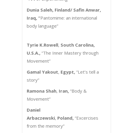
Dunia Saleh, Finland/ Safin Anwar,
Iraq, “
Pantomime: an international
body language”
Tyrie K.Rowell
,
South Carolina,
U.S.A.,
“The Inner Mastery through
Movement”
Gamal Yakout
,
Egypt,
“Let’s tell a
story”
Ramona Shah
,
Iran,
“Body &
Movement”
Daniel
Arbaczewski
,
Poland,
“Excercises
from the memory”