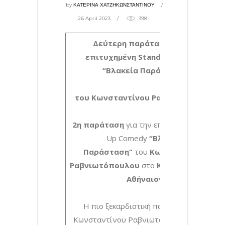
by
ΚΑΤΕΡΙΝΑ ΧΑΤΖΗΚΩΝΣΤΑΝΤΙΝΟΥ
26 April 2023
398
Δεύτερη παράταση για την
επιτυχημένη Stand Up Comedy
“Βλακεία Παράσταση”
του Κωνσταντίνου Ραβνιωτόπουλο
2η παράταση
για την επιτυχημένη Stand
Up Comedy
“Βλακεία
Παράσταση”
του
Κωνσταντίνου
Ραβνιωτόπουλου
στο
Κινηματοθέατρο
Αθήναιον
.
Η πιο ξεκαρδιστική παράσταση του
Κωνσταντίνου Ραβνιωτόπουλου, γεμάτη