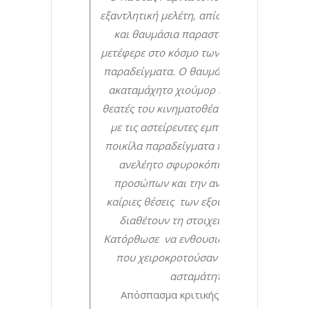
εξαντλητική μελέτη, απίστευτες εμπειρίες
και θαυμάσια παραστατικότητα μας
μετέφερε στο κόσμο των βλακών με απτά
παραδείγματα. Ο θαυμάσιος κωμικός με
ακαταμάχητο χιούμορ καθήλωσε τους
θεατές του κινηματοθέατρου ΑΘΗΝΑΙΟΝ
με τις αστείρευτες εμπνεύσεις του, τα
ποικίλα παραδείγματα που ανέφερε, το
ανελέητο σφυροκόπημα γνωστών
προσώπων και την ανέλιξή τους σε
καίριες θέσεις των εξουσιών, δίχως να
διαθέτουν τη στοιχειώδη ευφυία.
Κατόρθωσε να ενθουσιάσει τους θεατές
που χειροκροτούσαν και γελούσαν
ασταμάτητα.
Απόσπασμα κριτικής του Βαγγέλη