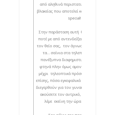
από αληθινά περιστατικά καθημερινής
βλακείας που αποτελεί και το 5ο του solo
special!
Στην παράσταση αυτή θα γελάσετε όσο
ποτέ με από αντενδείξεις φαρμάκων, με
τον θείο σας, τον άγνωστο στο ασανσέρ,
τα… σαΐνια στα τηλεπαιχνίδια, τα…
πανέξυπνα διαφημιστικά σλόγκαν, τα
φτηνά πλην όμως αμοντάριστα έπιπλα
μέχρι τηλεοπτικά πρόσωπα! Θα μάθετε,
επίσης, πόσα εγκεφαλικά κέντρα πρέπει να
διεγερθούν για τον γυναικείο οργασμό, θα
ακούσετε τον αντρικό, ποια γράμματα
λέμε εκείνη την ώρα και ποια όχι!
Στο τέλος της παράστασης ο