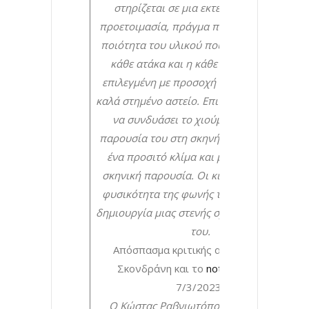
στηρίζεται σε μια εκτενή έρευνα και
προετοιμασία, πράγμα που φαίνεται στην
ποιότητα του υλικού που παρουσιάζει. Η
κάθε ατάκα και η κάθε αναφορά είναι
επιλεγμένη με προσοχή και αποτελεί ένα
καλά στημένο αστείο. Επιπλέον καταφέρνει
να συνδυάσει το χιούμορ του με την
παρουσία του στη σκηνή, δημιουργώντας
ένα προσιτό κλίμα και μια απαράμιλλη
σκηνική παρουσία. Οι κινήσεις του και η
φυσικότητα της φωνής του βοηθούν στη
δημιουργία μιας στενής σχέσης με το κοινό
του.
Απόσπασμα κριτικής από τη Γεωργία
Σκονδράνη και το
notesfromlife.gr
7/3/2023
Ο Κώστας Ραβνιωτόπουλος, μετά από