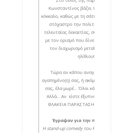
Κωνσταντίνος βάζει το μαχαίρι στο
κόκκαλο, καθώς με τη σάτιρα του βάζει στο
στόχαστρο την πολιτική ηγεσία της
τελευταίας δεκαετίας, σύμφωνα μάλιστα
με τον ορισμό που δίνει το Google, για
τον διαχωρισμό μεταξύ… βλάκα και
ηλίθιου!
Τώρα αν κάπου αναγνωρίσετε τον
αγαπημένο(η) σας, ή ακόμα και τον… εαυτό
σας, έλα μωρέ… Όλοι κάνουμε βλακείες!
Αλλά… Αν είστε έξυπνοι, μη χάσετε τη
ΒΛΑΚΕΙΑ ΠΑΡΑΣΤΑΣΗ – ΠΑΡΑΤΑΣΗ!
Έγραψαν για την παράσταση:
Η stand-up comedy του Ραβνιωτόπουλου,