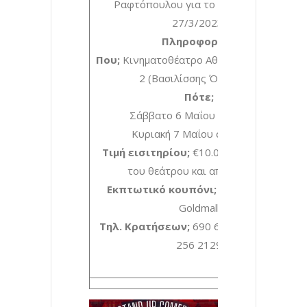
Ραφτόπουλου για το
thesspress.gr
27/3/2023
Πληροφορίες:
Που;
Κινηματοθέατρο Αθήναιον / Αίθουσα
2 (Βασιλίσσης Όλγας 35)
Πότε;
Σάββατο 6 Μαΐου στις 21:30
Κυριακή 7 Μαΐου στις 20:30
Τιμή εισιτηρίου;
€10.00 από το ταμείο
του θεάτρου και από την Viva
Εκπτωτικό κουπόνι;
€8.00 από την
Goldmall
Tηλ. Κρατήσεων;
690 646 7283 και 693
256 2129