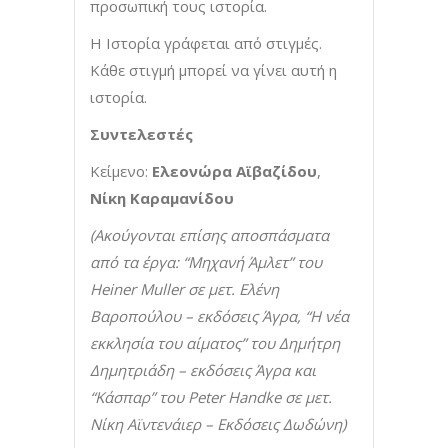
προσωπική τους ιστορία.
Η Ιστορία γράφεται από στιγμές.
Κάθε στιγμή μπορεί να γίνει αυτή η
ιστορία.
Συντελεστές
Κείμενο:
Ελεονώρα Αϊβαζίδου
,
Νίκη Καραμανίδου
(Ακούγονται επίσης αποσπάσματα
από τα έργα: “Μηχανή Άμλετ” του
Heiner
Muller
σε μετ. Ελένη
Βαροπούλου – εκδόσεις Άγρα, “Η νέα
εκκλησία του αίματος” του Δημήτρη
Δημητριάδη – εκδόσεις Άγρα και
“Κάσπαρ” του
Peter
Handke
σε μετ.
Νίκη Αϊντενάιερ – Εκδόσεις Δωδώνη)