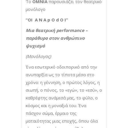
Το
ΟΜΝΙΑ
παρουσιάζει τον θεατρικό
μονόλογο
“OI A N A p O d O I”
Μια θεατρική
performance
–
παράθυρο στον ανθρώπινο
ψυχισμό
(Μονόλογος)
Ένα εσωτερικό οδοιπορικό από την
ανυπαρξία ως το τίποτα μέσα στο
χρόνο: η γέννηση, ο πρώτος λόγος, η
σιωπή, ο πόνος, το «εγώ», το «εσύ», ο
καθρέφτης ανάμεσά μας, το φύλο, ο
κόσμος και η μοναξιά του. Ένα
πάσχον σώμα, έρμαιο της
ματαιότητας μιας εποχής, όπου όλα