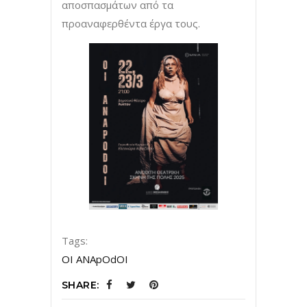
αποσπασμάτων από τα
προαναφερθέντα έργα τους.
Tags:
OI ANApOdOI
SHARE: