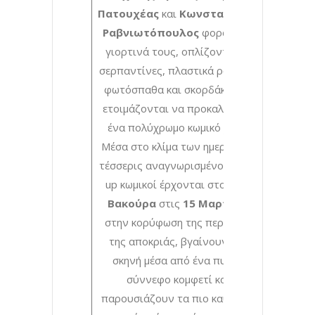
Πατουχέας
και
Κωνσταντίνος
Ραβνιωτόπουλος
φοράνε τα
γιορτινά τους, οπλίζονται με
σερπαντίνες, πλαστικά ρόπαλα,
φωτόσπαθα και σκορδάκια και
ετοιμάζονται να προκαλέσουν
ένα πολύχρωμο κωμικό χάος!
Μέσα στο κλίμα των ημερών, οι
τέσσερις αναγνωρισμένοι stand
up κωμικοί έρχονται στο
Cine
Βακούρα
στις
15 Μαρτίου
,
στην κορύφωση της περιόδου
της αποκριάς, βγαίνουν στη
σκηνή μέσα από ένα πυκνό
σύννεφο κομφετί και
παρουσιάζουν τα πιο καυστικά