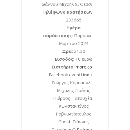
Ιωάννου Μιχαήλ 8, Θεσσαλονίκη
Τηλέφωνο κρατήσεων:
2310
233665
Ημέρα
παράστασης:
Παρασκευή, 15
Μαρτίου 2024
Ώρα:
21.30
Είσοδος:
10 ευρώ
Εισιτήρια:
more.com
Facebook event
Line up:
Γιώργος Καραμανλής
Μιχάλης Πρέκας
Πιέρρος Πατουχέας
Κωνσταντίνος
Ραβνιωτόπουλος
Guest: Γιάννης
ΓκιαούρηςΟ
Γιώργος