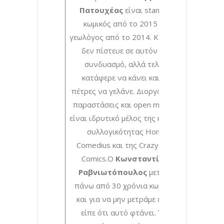
Πατουχέας
είναι stand up
κωμικός από το 2015 και
γεωλόγος από το 2014. Κανένας
δεν πίστευε σε αυτόν τον
συνδυασμό, αλλά τελικά
κατάφερε να κάνει και τις
πέτρες να γελάνε. Διοργανώνει
παραστάσεις και open mics και
είναι ιδρυτικό μέλος της κωμικής
συλλογικότητας Homo
Comedius και της Crazy Duck
Comics.Ο
Κωνσταντίνος
Ραβνιωτόπουλος
μετράει
πάνω από 30 χρόνια κωμωδία
και για να μην μετράμε εμείς,
είπε ότι αυτό φτάνει. Έχει