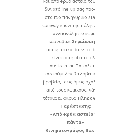
και από-κρύα αστεία τους. Ένα
δυνατό line-up σας προσκαλεί
στο πιο πανηγυρικό stand-up
comedy show της πόλης, σε ένα
ανεπανάληπτο κωμικό
καρναβάλι.
Σημείωση:
Το
αποκριάτικο dress code δεν
είναι απαραίτητο αλλά
συνίσταται. Το καλύτερο
κοστούμι δεν θα λάβει κάποιο
βραβείο, ίσως όμως σχολιαστεί
από τους κωμικούς. Χάνεται
τέτοια ευκαιρία;
Πληροφορίες
Παράστασης:
«Από-κρύα αστεία για
πάντα»
Κινηματογράφος Βακούρα