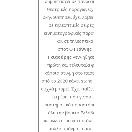
συμμετάσχει σε πάνω από 30
θεατρικές παραγωγές, έχει
σκηνοθετήσει, έχει λάβει μέρος
σε τηλεοπτικές σειρές, σε
κινηματογραφικές παραγωγές
και σε τηλεοπτικά
σποτ.Ο
Γιάννης
Γκιαούρης
γεννήθηκε για
πρώτη και τελευταία φορά
κάποια στιγμή στο παρελθόν
από το 2020 κάνει stand up όσο
συχνά μπορεί. Έχει παίξει σε όλα
τα μέρη, που γίνονται
συστηματικά παραστάσεις σε
όλη την βόρεια Ελλάδα. Η
κωμωδία του καταπιάνεται με
πολλά πράγματα που δεν