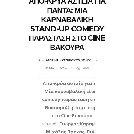
ΑΠΟ-ΚΡΥΑ ΑΣΤΕΙΑ ΓΙΑ
ΠΑΝΤΑ: ΜΙΑ
ΚΑΡΝΑΒΑΛΙΚΗ
STAND-UP COMEDY
ΠΑΡΑΣΤΑΣΗ ΣΤΟ CINE
ΒΑΚΟΥΡΑ
by
ΚΑΤΕΡΙΝΑ ΧΑΤΖΗΚΩΝΣΤΑΝΤΙΝΟΥ
11 March 2024
456
Από-κρύα αστεία για πάντα:
Μία καρναβαλική stand-up
comedy παράσταση στο Cine
Βακούρα
Οι μάσκες πέφτουν
στο
Cine Βακούρα
. Οι
κωμικοί
Γιώργος Καραμανλής,
Μιχάλης Πρέκας, Πιέρρος