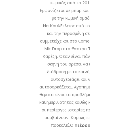
κωμικός από το 2017.
Εμφανίζεται σε μπαρ και θέατρα
με την κωμική ομάδα
ΝαιΚουλΕκλεισε από το 2018
και την περασμένη σεζόν
συμμετείχε και στο Comedy Club
Mic Drop στο Θέατρο Τζένη
Καρέζη. Όταν είναι πάνω στη
σκηνή του αρέσει να έχει
διάδραση με το κοινό, να
αυτοσχεδιάζει και να
αυτοσαρκάζεται. Αγαπημένα του
θέματα είναι τα προβλήματα της
καθημερινότητας καθώς και όλες
οι περίεργες ιστορίες που του
συμβαίνουν. Κυρίως επειδή
προκαλεί.Ο
Πιέρρος