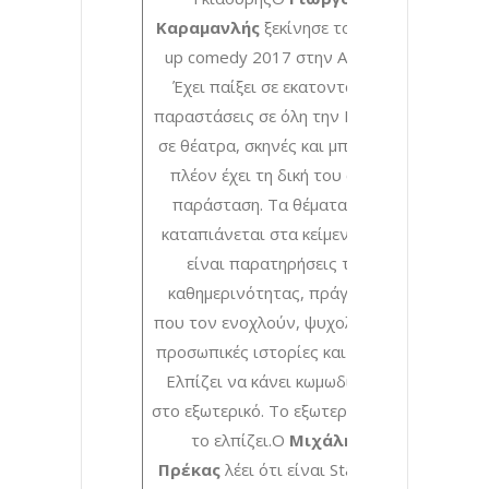
Καραμανλής
ξεκίνησε το stand
up comedy 2017 στην Αθήνα.
Έχει παίξει σε εκατοντάδες
παραστάσεις σε όλη την Ελλάδα
σε θέατρα, σκηνές και μπαρ και
πλέον έχει τη δική του σόλο
παράσταση. Τα θέματα που
καταπιάνεται στα κείμενα του
είναι παρατηρήσεις της
καθημερινότητας, πράγματα
που τον ενοχλούν, ψυχολογικά,
προσωπικές ιστορίες και γάτες.
Ελπίζει να κάνει κωμωδία και
στο εξωτερικό. Το εξωτερικό δεν
το ελπίζει.Ο
Μιχάλης
Πρέκας
λέει ότι είναι Stand up