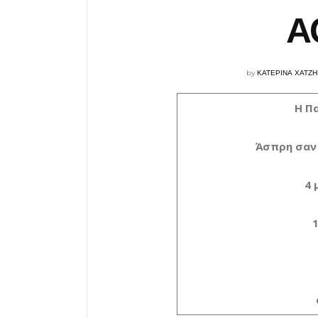
Α
by
ΚΑΤΕΡΙΝΑ ΧΑΤΖ
Η Π
Άσπρη σαν 
4 