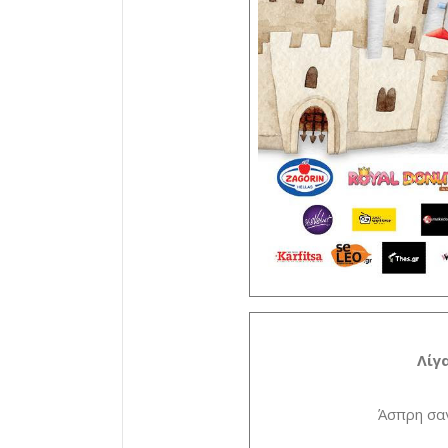
Λίγ
Άσπρη σαν