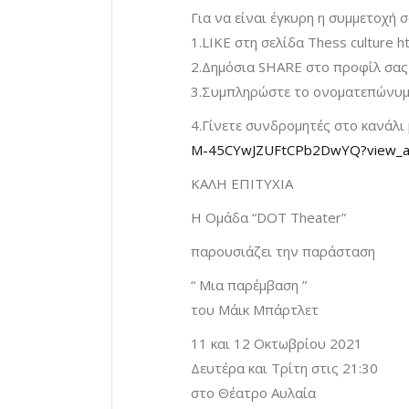
Για να είναι έγκυρη η συμμετοχή 
1.LIKE στη σελίδα Thess culture 
2.Δημόσια SHARE στο προφίλ σας
3.Συμπληρώστε το ονοματεπώνυμό
4.Γίνετε συνδρομητές στο κανάλι
M-45CYwJZUFtCPb2DwYQ?view_as
ΚΑΛΗ ΕΠΙΤΥΧΙΑ
Η Ομάδα “DOT Theater”
παρουσιάζει την παράσταση
“ Μια παρέμβαση ”
του Μάικ Μπάρτλετ
11 και 12 Οκτωβρίου 2021
Δευτέρα και Τρίτη στις 21:30
στο Θέατρο Αυλαία