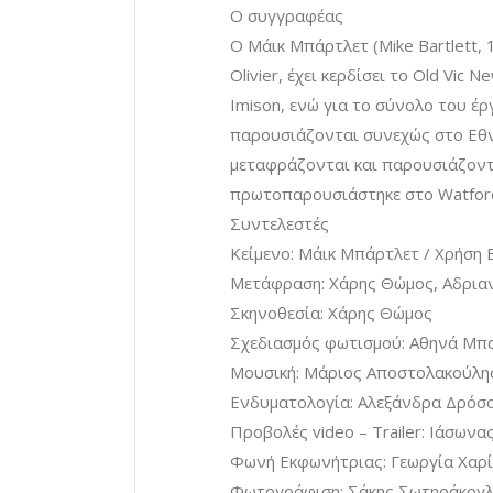
Ο συγγραφέας
Ο Μάικ Μπάρτλετ (Mike Bartlett, 
Olivier, έχει κερδίσει το Old Vic 
Imison, ενώ για το σύνολο του έργ
παρουσιάζονται συνεχώς στο Εθνι
μεταφράζονται και παρουσιάζονται
πρωτοπαρουσιάστηκε στο Watford
Συντελεστές
Κείμενο: Μάικ Μπάρτλετ / Χρήση 
Μετάφραση: Χάρης Θώμος, Αδρια
Σκηνοθεσία: Χάρης Θώμος
Σχεδιασμός φωτισμού: Αθηνά Μπ
Μουσική: Μάριος Αποστολακούλη
Ενδυματολογία: Αλεξάνδρα Δρόσ
Προβολές video – Trailer: Ιάσωνα
Φωνή Εκφωνήτριας: Γεωργία Χαρ
Φωτογράφιση: Σάκης Σωτηράκογ