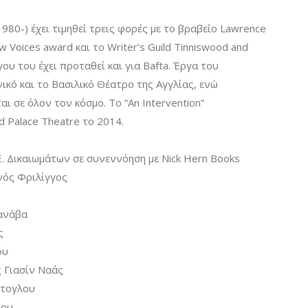
1980-) έχει τιμηθεί τρεις φορές με το βραβείο Lawrence
New Voices award και το Writer’s Guild Tinniswood and
ου του έχει προταθεί και για Bafta. Έργα του
κό και το Βασιλικό Θέατρο της Αγγλίας, ενώ
 σε όλον τον κόσμο. Το “An Intervention”
 Palace Theatre το 2014.
Ε. Δικαιωμάτων σε συνεννόηση με Nick Hern Books
νός Φριλίγγος
ανάβα
ς
ου
ς Γιασίν Ναάς
ίτογλου
λου