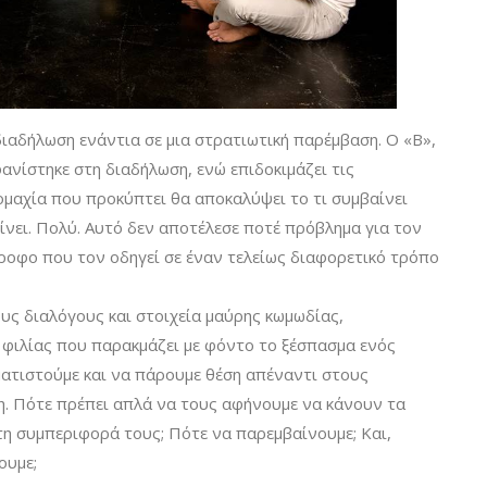
διαδήλωση ενάντια σε μια στρατιωτική παρέμβαση. Ο «Β»,
φανίστηκε στη διαδήλωση, ενώ επιδοκιμάζει τις
γομαχία που προκύπτει θα αποκαλύψει το τι συμβαίνει
ίνει. Πολύ. Αυτό δεν αποτέλεσε ποτέ πρόβλημα για τον
τροφο που τον οδηγεί σε έναν τελείως διαφορετικό τρόπο
υς διαλόγους και στοιχεία μαύρης κωμωδίας,
 φιλίας που παρακμάζει με φόντο το ξέσπασμα ενός
ατιστούμε και να πάρουμε θέση απέναντι στους
. Πότε πρέπει απλά να τους αφήνουμε να κάνουν τα
τη συμπεριφορά τους; Πότε να παρεμβαίνουμε; Και,
ουμε;