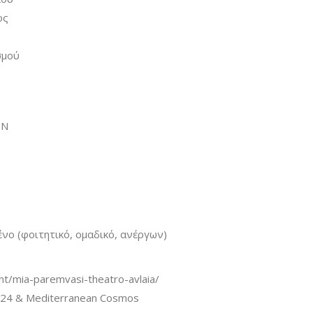
ος
σμού
ΩΝ
νο (φοιτητικό, ομαδικό, ανέργων)
nt/mia-paremvasi-theatro-avlaia/
ή 24 & Mediterranean Cosmos