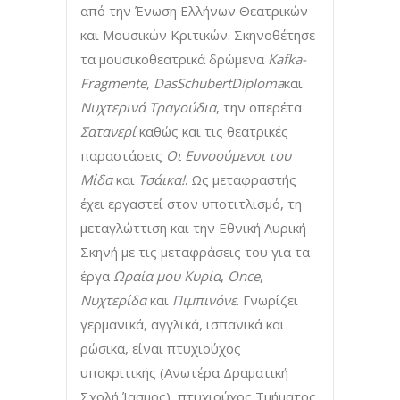
από την Ένωση Ελλήνων Θεατρικών
και Μουσικών Κριτικών. Σκηνοθέτησε
τα μουσικοθεατρικά δρώμενα
Kafka-
Fragmente
,
DasSchubertDiploma
και
Νυχτερινά Τραγούδια
, την οπερέτα
Σατανερί
καθώς και τις θεατρικές
παραστάσεις
Οι Ευνοούμενοι του
Μίδα
και
Τσάικα!
. Ως μεταφραστής
έχει εργαστεί στον υποτιτλισμό, τη
μεταγλώττιση και την Εθνική Λυρική
Σκηνή με τις μεταφράσεις του για τα
έργα
Ωραία μου Κυρία
,
Once
,
Νυχτερίδα
και
Πιμπινόνε
. Γνωρίζει
γερμανικά, αγγλικά, ισπανικά και
ρώσικα, είναι πτυχιούχος
υποκριτικής (Ανωτέρα Δραματική
Σχολή Ίασμος), πτυχιούχος Τμήματος