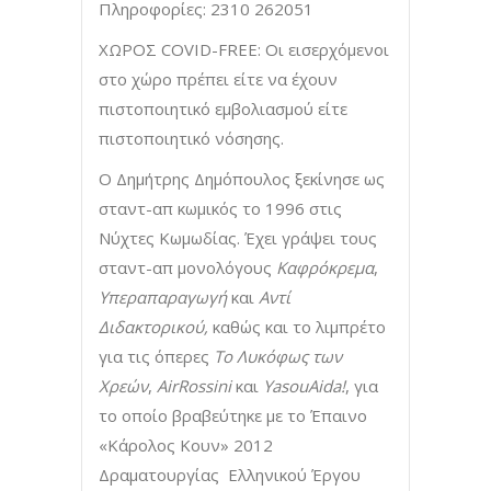
Πληροφορίες: 2310 262051
ΧΩΡΟΣ COVID-FREE: Οι εισερχόμενοι
στο χώρο πρέπει είτε να έχουν
πιστοποιητικό εμβολιασμού είτε
πιστοποιητικό νόσησης.
Ο Δημήτρης Δημόπουλος ξεκίνησε ως
σταντ-απ κωμικός το 1996 στις
Νύχτες Κωμωδίας. Έχει γράψει τους
σταντ-απ μονολόγους
Καφρόκρεμα
,
Υπεραπαραγωγή
και
Αντί
Διδακτορικού,
καθώς και το λιμπρέτο
για τις όπερες
Το Λυκόφως των
Χρεών
,
ΑirRossin
i
και
YasouAida!
, για
το οποίο βραβεύτηκε με το Έπαινο
«Κάρολος Κουν» 2012
Δραματουργίας Ελληνικού Έργου