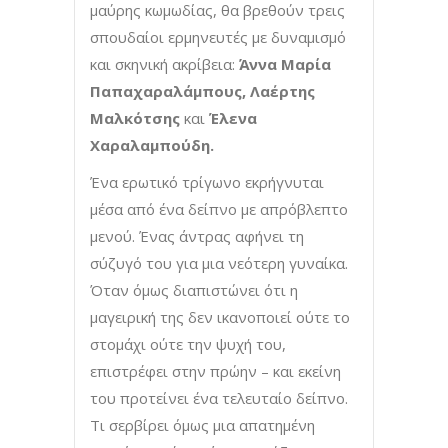
μαύρης κωμωδίας, θα βρεθούν τρεις
σπουδαίοι ερμηνευτές με δυναμισμό
και σκηνική ακρίβεια:
Άννα Μαρία
Παπαχαραλάμπους, Λαέρτης
Μαλκότσης
και
Έλενα
Χαραλαμπούδη.
Ένα ερωτικό τρίγωνο εκρήγνυται
μέσα από ένα δείπνο με απρόβλεπτο
μενού. Ένας άντρας αφήνει τη
σύζυγό του για μια νεότερη γυναίκα.
Όταν όμως διαπιστώνει ότι η
μαγειρική της δεν ικανοποιεί ούτε το
στομάχι ούτε την ψυχή του,
επιστρέφει στην πρώην – και εκείνη
του προτείνει ένα τελευταίο δείπνο.
Τι σερβίρει όμως μια απατημένη