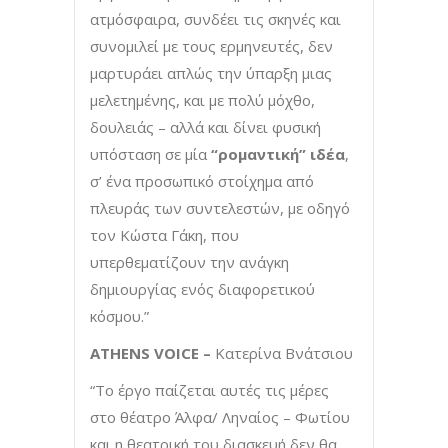
ατμόσφαιρα, συνδέει τις σκηνές και
συνομιλεί με τους ερμηνευτές, δεν
μαρτυράει απλώς την ύπαρξη μιας
μελετημένης, και με πολύ μόχθο,
δουλειάς – αλλά και δίνει φυσική
υπόσταση σε μία
“ρομαντική” ιδέα
,
σ’ ένα προσωπικό στοίχημα από
πλευράς των συντελεστών, με οδηγό
τον Κώστα Γάκη, που
υπερθεματίζουν την ανάγκη
δημιουργίας ενός διαφορετικού
κόσμου.”
ATHENS
VOICE
–
Κατερίνα Βνάτσιου
“Το έργο παίζεται αυτές τις μέρες
στο θέατρο Άλφα/ Ληναίος – Φωτίου
και η θεατρική του διασκευή δεν θα