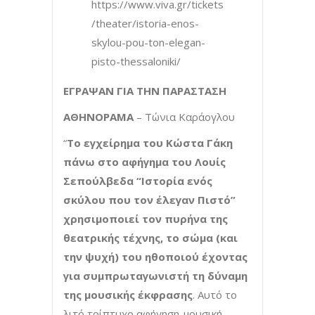
https://www.viva.gr/tickets
/theater/istoria-enos-
skylou-pou-ton-elegan-
pisto-thessaloniki/
ΕΓΡΑΨΑΝ ΓΙΑ ΤΗΝ ΠΑΡΑΣΤΑΣΗ
ΑΘΗΝΟΡΑΜΑ
– Τώνια Καράογλου
“
Το εγχείρημα του Κώστα Γάκη
πάνω στο αφήγημα του Λουίς
Σεπούλβεδα “Ιστορία ενός
σκύλου που τον έλεγαν Πιστό”
χρησιμοποιεί τον πυρήνα της
θεατρικής τέχνης, το σώμα (και
την ψυχή) του ηθοποιού έχοντας
για συμπρωταγωνιστή τη δύναμη
της μουσικής έκφρασης
. Αυτό το
λιτό τρίπτυχο αφήγηση-μουσική-