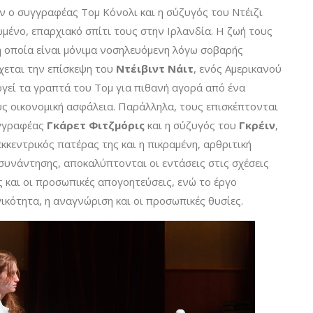
αν ο συγγραφέας Τομ Κόνολι και η σύζυγός του Ντέιζι
μένο, επαρχιακό σπίτι τους στην Ιρλανδία. Η ζωή τους
 η οποία είναι μόνιμα νοσηλευόμενη λόγω σοβαρής
έχεται την επίσκεψη του
Ντέιβιντ Νάιτ
, ενός Αμερικανού
ογεί τα γραπτά του Τομ για πιθανή αγορά από ένα
ς οικονομική ασφάλεια. Παράλληλα, τους επισκέπτονται
υγγραφέας
Γκάρετ Φιτζμόρις
και η σύζυγός του
Γκρέιν
,
 εκκεντρικός πατέρας της και η πικραμένη, αρθριτική
 συνάντησης, αποκαλύπτονται οι εντάσεις στις σχέσεις
ς και οι προσωπικές απογοητεύσεις, ενώ το έργο
ικότητα, η αναγνώριση και οι προσωπικές θυσίες.