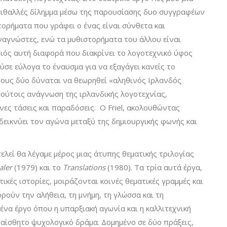
αειθαλλές δίλημμα μέσω της παρουσίασης δυο συγγραφέων
τορήματα που γράφει ο ένας είναι σύνθετα και
ναγνώστες, ενώ τα μυθιστορήματα του άλλου είναι
ιός αυτή διαφορά που διακρίνει το λογοτεχνικό ύφος
ε εύλογα το έναυσμα για να εξαγάγει κανείς το
ους δύο δύναται να θεωρηθεί «αληθινός Ιρλανδός
ούτοις ανάγνωση της ιρλανδικής λογοτεχνίας,
ες τάσεις και παραδόσεις. Ο Friel, ακολουθώντας
εικνύει τον αγώνα μεταξύ της δημιουργικής φωνής και
λεί θα λέγαμε μέρος μιας άτυπης θεματικής τριλογίας
aler
(1979) και το
Translations
(1980). Τα τρία αυτά έργα,
κές ιστορίες, μοιράζονται κοινές θεματικές γραμμές και
ρούν την αλήθεια, τη μνήμη, τη γλώσσα και τη
 ένα έργο όπου η υπαρξιακή αγωνία και η καλλιτεχνική
αίσθητο ψυχολογικό δράμα. Δομημένο σε δύο πράξεις,