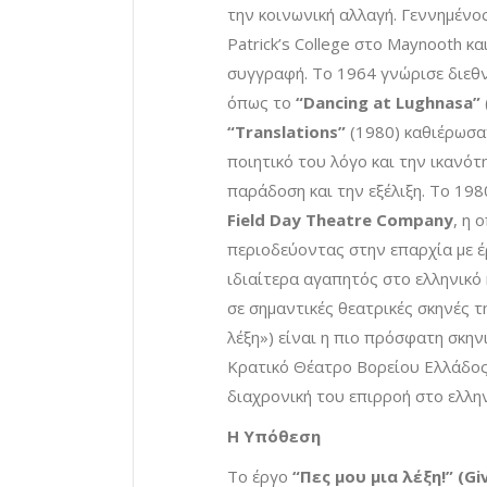
την κοινωνική αλλαγή. Γεννημένο
Patrick’s College στο Maynooth κ
συγγραφή. Το 1964 γνώρισε διεθν
όπως το
“Dancing at Lughnasa”
“Translations”
(1980) καθιέρωσαν
ποιητικό του λόγο και την ικανό
παράδοση και την εξέλιξη. Το 19
Field Day Theatre Company
, η 
περιοδεύοντας στην επαρχία με έ
ιδιαίτερα αγαπητός στο ελληνικό
σε σημαντικές θεατρικές σκηνές 
λέξη») είναι η πιο πρόσφατη σκη
Κρατικό Θέατρο Βορείου Ελλάδος
διαχρονική του επιρροή στο ελλη
Η Υπόθεση
Το έργο
“Πες μου μια λέξη!” (G