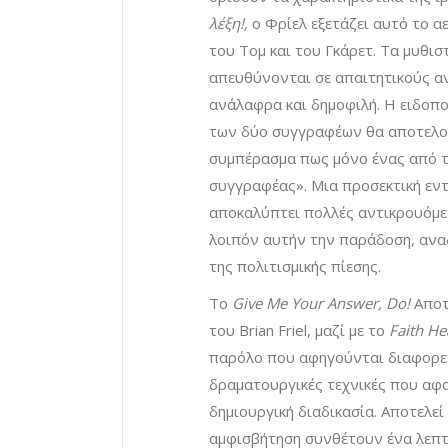
λέξη!,
ο Φρίελ εξετάζει αυτό το 
του Τομ και του Γκάρετ. Τα μυθισ
απευθύνονται σε απαιτητικούς α
ανάλαφρα και δημοφιλή. Η ειδοπο
των δύο συγγραφέων θα αποτελούσ
συμπέρασμα πως μόνο ένας από τ
συγγραφέας». Μια προσεκτική εντ
αποκαλύπτει πολλές αντικρουόμεν
λοιπόν αυτήν την παράδοση, αναδ
της πολιτισμικής πίεσης.
Το
Give Me Your Answer, Do!
Αποτε
του Brian Friel, μαζί με το
Faith He
παρόλο που αφηγούνται διαφορετι
δραματουργικές τεχνικές που αφο
δημιουργική διαδικασία. Αποτελεί
αμφισβήτηση συνθέτουν ένα λεπτ