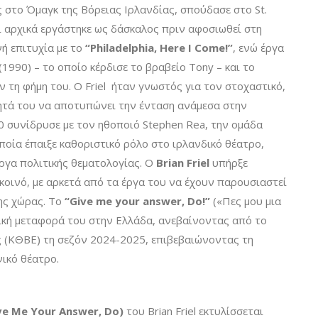
ς στο Όμαγκ της Βόρειας Ιρλανδίας, σπούδασε στο St.
αι αρχικά εργάστηκε ως δάσκαλος πριν αφοσιωθεί στη
ή επιτυχία με το
“Philadelphia, Here I Come!”
, ενώ έργα
(1990) – το οποίο κέρδισε το βραβείο Tony – και το
 τη φήμη του. Ο Friel ήταν γνωστός για τον στοχαστικό,
τητά του να αποτυπώνει την ένταση ανάμεσα στην
80 συνίδρυσε με τον ηθοποιό Stephen Rea, την ομάδα
οποία έπαιξε καθοριστικό ρόλο στο ιρλανδικό θέατρο,
ργα πολιτικής θεματολογίας. Ο
Brian Friel
υπήρξε
 κοινό, με αρκετά από τα έργα του να έχουν παρουσιαστεί
της χώρας. Το
“Give me your answer, Do!”
(«Πες μου μια
νική μεταφορά του στην Ελλάδα, ανεβαίνοντας από το
 (ΚΘΒΕ) τη σεζόν 2024-2025, επιβεβαιώνοντας τη
νικό θέατρο.
ive Me Your Answer, Do)
του Brian Friel εκτυλίσσεται