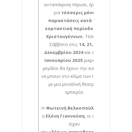
ανταπόκριση πέρυσι, έρχεται
για
τέσσερις μόνο
παραστάσεις κατά την
εορταστική περίοδο των
Χριστουγέννων.
Τέσσερα
Σάββατα στις
14, 21, 28
Δεκεμβρίου 2024
και στις
4
Ιανουαρίου 2025
μικροί και
μεγάλοι θα έχουν την ευκαιρία
να μπουν στο κλίμα των ημερών
με μια μοναδική θεατρική
εμπειρία.
Η
Φωτεινή Βελκοπούλου
και
η
Ελένη Γιαννούση
, οι οποίες
είχαν
την
ιδέα
και
σκηνοθετούν
την