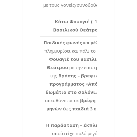
με τους γονείς/συνοδούς τους.
Κάτω Φουαγιέ (-1)
Βασιλικού Θεάτρου
Παιδικές φωνές
και
γέλια
θα
πλημμυρίσει και πάλι το
Κάτω
Φουαγιέ του Βασιλικού
Θεάτρου
με την επιστροφή
της
δράσης – βρεφικού
προγράμματος
«
Από το
δωμάτιο στο σαλόνι
», που
απευθύνεται σε
βρέφη
από
8
μηνών
έως
παιδιά 3 ετών.
Η
παράσταση – έκπληξη
, η
οποία είχε πολύ μεγάλη