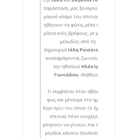
παράσταση, μας ξεναγούν στον
μαγικό κόσμο του σπιτιού όταν
σβήνουν τα φώτα, μέσα από τα
μάτια ενός βρέφους, με μαγικές
μελωδίες από τη
δημιουργό
Ιόλη Ρώσσιου
που
αναπαράγονται ζωντανά από
την ηθοποιό
Ηλέκτρα
Γωνιάδου.
Αλήθεια…
Τι συμβαίνει όταν σβήνει το
φως και μένουμε στο ημίφως
λίγο πριν τον ύπνο; Οι ήχοι του
σπιτιού πόσο ενοχλητικοί
μπορούν να γίνουν; Και όταν οι
μεγάλοι κάνουν δουλειές με τί