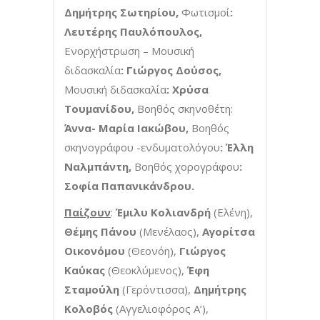
Δημήτρης Σωτηρίου,
Φωτισμοί
:
Λευτέρης Παυλόπουλος,
Ενορχήστρωση – Μουσική
διδασκαλία
: Γιώργος Δούσος,
Moυσική διδασκαλία
: Χρύσα
Τουμανίδου,
Βοηθός σκηνοθέτη:
Άννα- Μαρία Ιακώβου,
Βοηθός
σκηνογράφου -ενδυματολόγου
: Έλλη
Ναλμπάντη,
Βοηθός χορογράφου
:
Σοφία Παπανικάνδρου.
Παίζουν
:
Έμιλυ Κολιανδρή
(Ελένη),
Θέμης Πάνου
(Μενέλαος),
Αγορίτσα
Οικονόμου
(Θεονόη),
Γιώργος
Καύκας
(Θεοκλύμενος),
Έφη
Σταμούλη
(Γερόντισσα),
Δημήτρης
Κολοβός
(Αγγελιοφόρος Α’),