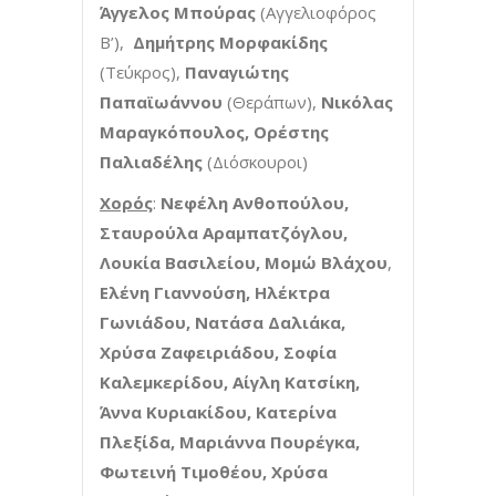
Άγγελος Μπούρας
(Αγγελιοφόρος
Β’),
Δημήτρης Μορφακίδης
(Τεύκρος),
Παναγιώτης
Παπαϊωάννου
(Θεράπων),
Νικόλας
Μαραγκόπουλος, Ορέστης
Παλιαδέλης
(Διόσκουροι)
Χορός
:
Νεφέλη Ανθοπούλου,
Σταυρούλα Αραμπατζόγλου,
Λουκία Βασιλείου, Μομώ Βλάχου
,
Ελένη Γιαννούση, Ηλέκτρα
Γωνιάδου, Νατάσα Δαλιάκα,
Χρύσα Ζαφειριάδου, Σοφία
Καλεμκερίδου, Αίγλη Κατσίκη,
Άννα Κυριακίδου, Κατερίνα
Πλεξίδα, Μαριάννα Πουρέγκα,
Φωτεινή Τιμοθέου, Χρύσα