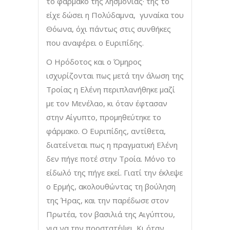
το φάρμακο της λησμονιάς· της το
είχε δώσει η Πολύδαμνα, γυναίκα του
Θόωνα, όχι πάντως στις συνθήκες
που αναφέρει ο Ευριπίδης.
Ο Ηρόδοτος και ο Όμηρος
ισχυρίζονται πως μετά την άλωση της
Τροίας η Ελένη περιπλανήθηκε μαζί
με τον Μενέλαο, κι όταν έφτασαν
στην Αίγυπτο, προμηθεύτηκε το
φάρμακο. Ο Ευριπίδης, αντίθετα,
διατείνεται πως η πραγματική Ελένη
δεν πήγε ποτέ στην Τροία. Μόνο το
είδωλό της πήγε εκεί. Γιατί την έκλεψε
ο Ερμής, ακολουθώντας τη βούληση
της Ήρας, και την παρέδωσε στον
Πρωτέα, τον βασιλιά της Αιγύπτου,
για να την προστατέψει. Κι όταν