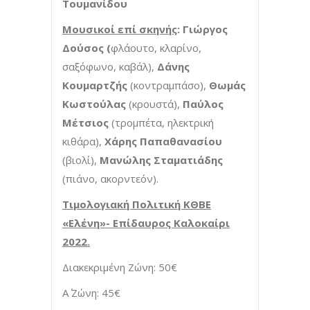
Τουμανίδου
Μουσικοί επί σκηνής
: Γιώργος
Δούσος (
φλάουτο, κλαρίνο,
σαξόφωνο, καβάλ),
Δάνης
Κουμαρτζής
(κοντραμπάσο),
Θωμάς
Κωστούλας
(κρουστά),
Παύλος
Μέτσιος
(τρομπέτα, ηλεκτρική
κιθάρα),
Χάρης Παπαθανασίου
(βιολί),
Μανώλης Σταματιάδης
(πιάνο, ακορντεόν).
Τιμολογιακή Πολιτική ΚΘΒΕ
«Ελένη»- Επίδαυρος Καλοκαίρι
2022.
Διακεκριμένη Ζώνη: 50€
Α΄ Ζώνη: 45€