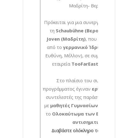
Μαδρίτη- Βερολίνο.
Πρόκειται για μια συνεργασία του
ΚΘΒΕ
με
τη
Schaubühne (Βερολίνο)
και το
La
Joven (Μαδρίτη)
, που χρηματοδοτείται
από το
γερμανικό Ίδρυμα EVZ
(Μνήμη,
Ευθύνη, Μέλλον), σε συμπαραγωγή με την
εταιρεία
TooFarEast Productions.
Στο πλαίσιο του συγκεκριμένου
προγράμματος έγιναν
εργαστήρια
όπου ο
συντελεστές της παράστασης συζήτησαν
με
μαθητές Γυμνασίων και Λυκείων
για
το
Ολοκαύτωμα των Εβραίων και τον
αντισημιτισμό.
Διαβάστε ολόκληρο το δελτίο Τύπου