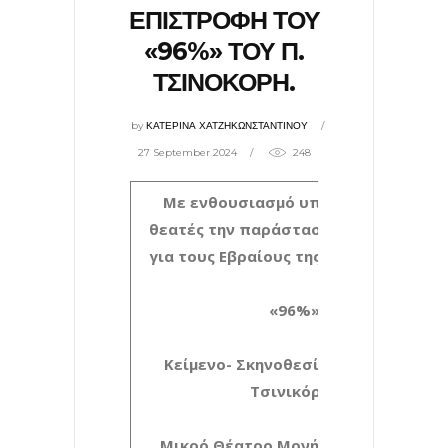
ΕΠΙΣΤΡΟΦΗ ΤΟΥ
«96%» ΤΟΥ Π.
ΤΣΙΝΟΚΟΡΗ.
by
ΚΑΤΕΡΙΝΑ ΧΑΤΖΗΚΩΝΣΤΑΝΤΙΝΟΥ
27 September 2024
248
Με ενθουσιασμό υποδέχτηκαν οι
θεατές την παράσταση- ντοκιμαντέρ
για τους Εβραίους της Θεσσαλονίκης
«96%»
Κείμενο- Σκηνοθεσία: Πρόδρομος
Τσινικόρης
Μικρό Θέατρο Μονής Λαζαριστών