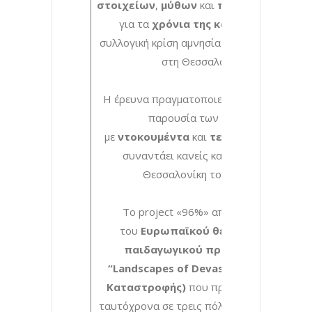
στοιχείων
,
μύθων
και
προκαταλήψεων
για τα
χρόνια της κατοχής
και τη
συλλογική κρίση αμνησίας που ακολούθησε
στη Θεσσαλονίκη.
Η έρευνα πραγματοποιείται
επί σκηνής
,
παρουσία των θεατών,
με
ντοκουμέντα
και
τεκμήρια
τα οποία
συναντάει κανείς καθημερινά στη
Θεσσαλονίκη του σήμερα.
Το project «96%» αποτελεί τμήμα
του
Ευρωπαϊκού θεατρικού και
παιδαγωγικού προγράμματος
“Landscapes of Devastation”
(Τοπία
Καταστροφής)
που πραγματοποιήθηκε
ταυτόχρονα σε τρεις πόλεις: Θεσσαλονίκη-