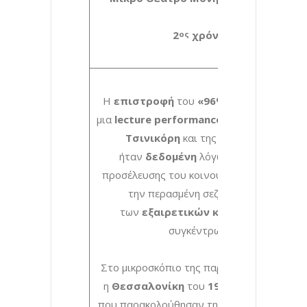
2
χρόνος
ος
Η
επιστροφή
του
«96%»
που αποτελεί
μια
lecture performance
του
Πρόδρομου
Τσινικόρη
και της ομάδας του,
ήταν
δεδομένη
λόγω της μεγάλης
προσέλευσης του κοινού που σημειώθηκε
την περασμένη σεζόν αλλά και
των
εξαιρετικών κριτικών
που
συγκέντρωσε.
Στο μικροσκόπιο της παράστασης μπαίνει
η
Θεσσαλονίκη
του
1943
και οι θεατές,
που παρακολούθησαν τη χθεσινή πρεμιέρα