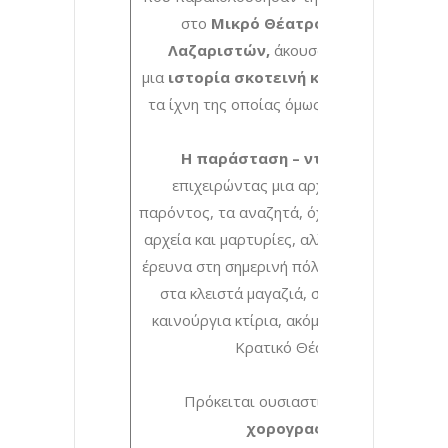
στο
Μικρό Θέατρο της Μονής
Λαζαριστών,
άκουσαν με προσοχή
μια
ιστορία σκοτεινή και λησμονημένη
,
τα ίχνη της οποίας όμως είναι ακόμα εδώ.
Η παράσταση – ντοκιμαντέρ
,
επιχειρώντας μια αρχαιολογία του
παρόντος, τα αναζητά, όχι μόνο σε μελέτες
αρχεία και μαρτυρίες, αλλά και με επιτόπια
έρευνα στη σημερινή πόλη, στους δρόμους,
στα κλειστά μαγαζιά, στα παλιά και τα
καινούργια κτίρια, ακόμα και στο ίδιο το
Κρατικό Θέατρο.
Πρόκειται ουσιαστικά για μια
…
χορογραφία