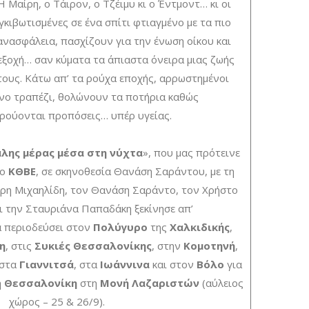
Η Μαίρη, ο Τάιρον, ο Τζέιμυ κι ο Έντμοντ… κι οι
γκιβωτισμένες σε ένα σπίτι φτιαγμένο με τα πιο
ανασφάλεια, πασχίζουν για την ένωση οίκου και
εξοχή… σαν κύματα τα άπιαστα όνειρα μιας ζωής
ους. Κάτω απ’ τα ρούχα εποχής, αρρωστημένοι
ινο τραπέζι, θολώνουν τα ποτήρια καθώς
ρούονται προπόσεις… υπέρ υγείας.
άλης μέρας μέσα στη νύχτα
», που μας πρότεινε
το
ΚΘΒΕ
, σε σκηνοθεσία Θανάση Σαράντου, με τη
έρη Μιχαηλίδη, τον Θανάση Σαράντο, τον Χρήστο
ι την Σταυριάνα Παπαδάκη ξεκίνησε απ’
α περιοδεύσει στον
Πολύγυρο
της
Χαλκιδικής
,
η
, στις
Συκιές Θεσσαλονίκης
, στην
Κομοτηνή
,
 στα
Γιαννιτσά
, στα
Ιωάννινα
και στον
Βόλο
για
η
Θεσσαλονίκη
στη
Μονή Λαζαριστών
(αύλειος
χώρος – 25 & 26/9).