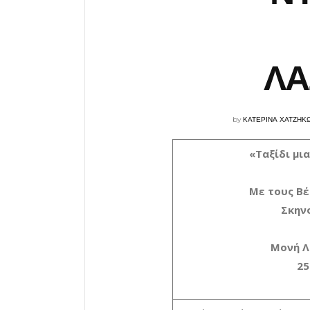
ΛΑ
by
ΚΑΤΕΡΙΝΑ ΧΑΤΖΗΚ
«Ταξίδι μι
Με τους Βέ
Σκην
Μονή Λ
25