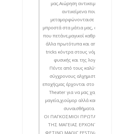
μας.Αιώρηση αντικειμένων,
αντικείμενα που
μεταμορφώνονταισε σκόνη
μπροστά στα μάτια μας, άνθρωποι
που πετάνε,μαγικοί καθρέφτες και
άλλα πρωτότυπα και απίστευτα
tricks κόντρα στους νόμους της
φυσικής και της λογικής.
Πέντε από τους καλύτερους
σύγχρονους αλχημιστές της
εποχήςμας έρχονται στο Christmas
Theater για να μας χαρίσουν
μαγεία,χιούμορ αλλά και δυνατά
συναισθήματα.
ΟΙ ΠΑΓΚΟΣΜΙΟΙ ΠΡΩΤΑΘΛΗΤΕΣ
ΤΗΣ ΜΑΓΕΙΑΣ ΕΡΧΟΝΤΑΙΣΤΟ
ΦΕΤΙΝΟ MAGIC FESTIVAL ΣΤΗΝ