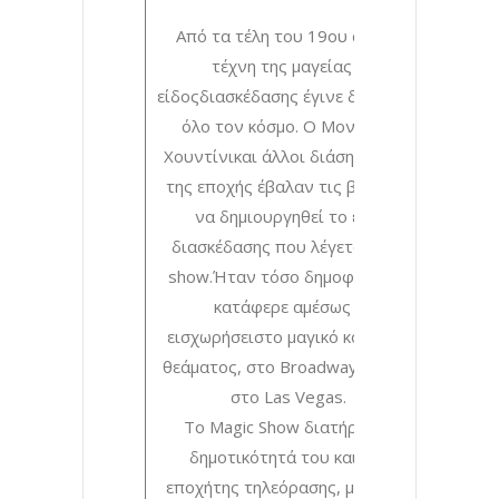
Από τα τέλη του 19ου αιώνα η
τέχνη της μαγείας ως
είδοςδιασκέδασης έγινε διάσημη σε
όλο τον κόσμο. Ο Μοναδικός
Χουντίνικαι άλλοι διάσημοι μάγοι
της εποχής έβαλαν τις βάσειςγια
να δημιουργηθεί το είδος
διασκέδασης που λέγεται Magic
show.Ήταν τόσο δημοφιλές που
κατάφερε αμέσως να
εισχωρήσειστο μαγικό κόσμο του
θεάματος, στο Broadway αλλά και
στο Las Vegas.
Το Magic Show διατήρησε τη
δημοτικότητά του και στην
εποχήτης τηλεόρασης, με μάγους