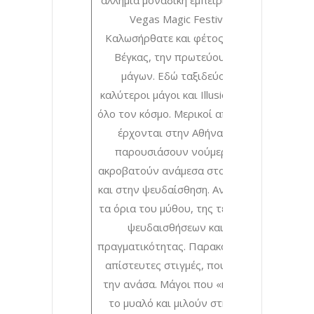
άλλημια μοναδική εμπειρία. Το Las
Vegas Magic Festival 4!
Καλωσήρθατε και φέτος στο Λας
Βέγκας, την πρωτεύουσατων
μάγων. Εδώ ταξιδεύουν οι
καλύτεροι μάγοι και Illusionistsαπό
όλο τον κόσμο. Μερικοί από αυτούς
έρχονται στην Αθήναγια να
παρουσιάσουν νούμερα που
ακροβατούν ανάμεσα στο ρεαλισμό
και στην ψευδαίσθηση. Ανακαλύψτε
τα όρια του μύθου, της τέχνης,των
ψευδαισθήσεων και της
πραγματικότητας. Παρακολουθήστε
απίστευτες στιγμές, που κόβουν
την ανάσα. Μάγοι που «κλέβουν»
το μυαλό και μιλούν στην ψυχή