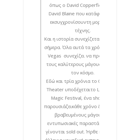
όπως ο David Copperfieldκαι ο
David Blaine που κατάφεραν να
εκσυγχρονίσουντη μορφή της
τέχνης.
Και η ιστορία συνεχίζεται μέχρι και
σήμερα. Όλα αυτά τα χρόνιατο Las
Vegas συνεχίζει να προσελκύει
τους καλύτερους μάγουςαπό όλο
τον κόσμο.
Εδώ και τρία χρόνια το Christmas
Theater υποδέχεταιτο Las Vegas
Magic Festival, ένα show που
παρουσιάζεικάθε χρόνο διάσημους
βραβευμένους μάγους, με
εντυπωσιακές παραστάσεις που
γίνονται sold out. Ήρθε η ώρα για