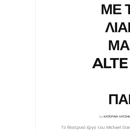
ΜΕ 
ΛΙΑ
ΜΑ
ALTE
ΠΑ
by
ΚΑΤΕΡΙΝΑ ΧΑΤΖΗ
Το θεατρικό έργο του Michael St