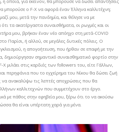
ή, η οποία, για εκείνον, θα μπορούσε να δώσει απαντήσεις
α μπορούσε ο F-X να αφορά έναν Έλληνα καλλιτέχνη;
αζί μου, μετά την πανδημία, και θέλησε να με
 ότι τα ακατέργαστα συναισθήματα, οι ρωγμές και οι
κτήρα μου, βρήκαν έναν νέο απόηχο στη μετά-COVID
στο Παρίσι, ή αλλού, σε μεγάλες δυτικές πόλεις. Ο
εγκλεισμού, η απογοήτευση, που ήρθαν σε επαφή με την
υα, δημιούργησαν σημαντικό συναισθηματικό φορτίο στην
X μιλάει στις καρδιές των followers του, είτε Γάλλων,
 και περηφάνια που το εγχείρημα του Νίκου θα δώσει ζωή
ος να ανακαλύψω τις λεπτές αποχρώσεις που θα
Ελλήνων καλλιτεχνών που συμμετέχουν στο έργο.
κά με πάθος στην εφηβεία μου, ξέρω ότι το να ακούσω
λώσσα θα είναι υπέρτατη χαρά για μένα.