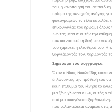
παρατήρησης, επιχειρεί μια ανατο
του, η κακοποίησή του σε παιδική 
πρίσμα της συνεχούς ανάγκης για
φωτογραφιών εν τέλει καταλύει τ
επικοινωνίας του ήρωα με όλους τ
Ζώντας μέσα σ’ αυτήν την καθημε
που κοινοποιεί τη δική του Δευτ
του χαριστεί η ελευθεριά του. Η 
ξαφνιάζοντάς τον. Χαρίζοντάς το
Σημείωμα
του
συγγραφέα
Όταν ο Νίκος Νικολαΐδης επικοιν
δηλώνοντας την πρόθεσή του να α
και η επιθυμία του κίνησε το ενδ
μια ξένη γλώσσα ο F-X, αυτός ο τ
από μια οικογένεια εξαρθρωμένη, 
που ταλαντεύεται ανάμεσα στις α