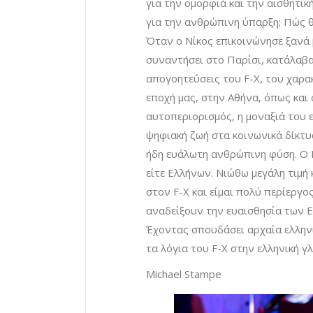
για την ομορφιά και την αισθητικ
για την ανθρώπινη ύπαρξη; Πώς θ
Όταν ο Νίκος επικοινώνησε ξανά μ
συναντήσει στο Παρίσι, κατάλαβα
απογοητεύσεις του F-X, του χαρα
εποχή μας, στην Αθήνα, όπως και 
αυτοπεριορισμός, η μοναξιά του 
ψηφιακή ζωή στα κοινωνικά δίκτ
ήδη ευάλωτη ανθρώπινη φύση. Ο F-
είτε Ελλήνων. Νιώθω μεγάλη τιμή
στον F-X και είμαι πολύ περίεργ
αναδείξουν την ευαισθησία των 
Έχοντας σπουδάσει αρχαία ελληνι
τα λόγια του F-X στην ελληνική γ
Michael Stampe