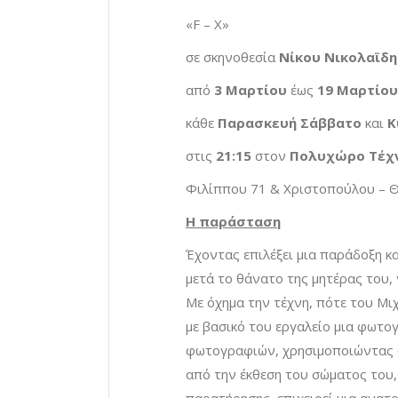
«F – X»
σε σκηνοθεσία
Ν
ίκου Νικολαϊδη
από
3 Μαρτίου
έως
19 Μαρτίου
κάθε
Παρασκευή Σάββατο
και
Κ
στις
21:
15
στον
Πολυχώρο Τέχν
Φιλίππου 71 & Χριστοπούλου – Θ
Η παράσταση
Έχοντας επιλέξει μια παράδοξη κα
μετά το θάνατο της μητέρας του, 
Με όχημα την τέχνη, πότε του Μιχ
με βασικό του εργαλείο μια φωτο
φωτογραφιών, χρησιμοποιώντας ω
από την έκθεση του σώματος του,