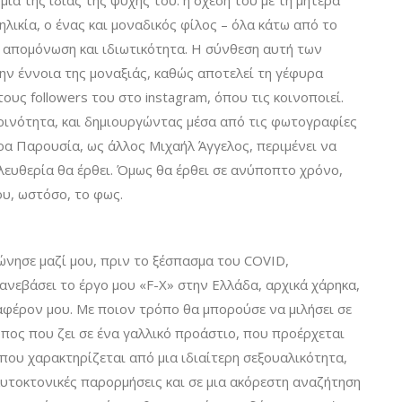
μία της ίδιας της ψυχής του: η σχέση του με τη μητέρα
ηλικία, ο ένας και μοναδικός φίλος – όλα κάτω από το
 απομόνωση και ιδιωτικότητα. Η σύνθεση αυτή των
ην έννοια της μοναξιάς, καθώς αποτελεί τη γέφυρα
ους followers του στο instagram, όπου τις κοινοποιεί.
ρινότητα, και δημιουργώντας μέσα από τις φωτογραφίες
έρα Παρουσία, ως άλλος Μιχαήλ Άγγελος, περιμένει να
ελευθερία θα έρθει. Όμως θα έρθει σε ανύποπτο χρόνο,
υ, ωστόσο, το φως.
ώνησε μαζί μου, πριν το ξέσπασμα του COVID,
νεβάσει το έργο μου «F-X» στην Ελλάδα, αρχικά χάρηκα,
ιαφέρον μου. Με ποιον τρόπο θα μπορούσε να μιλήσει σε
ύπος που ζει σε ένα γαλλικό προάστιο, που προέρχεται
που χαρακτηρίζεται από μια ιδιαίτερη σεξουαλικότητα,
υτοκτονικές παρορμήσεις και σε μια ακόρεστη αναζήτηση