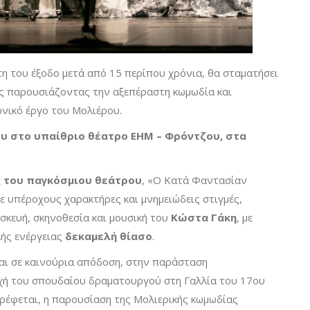
 του έξοδο μετά από 15 περίπου χρόνια, θα σταματήσει
ς παρουσιάζοντας την αξεπέραστη κωμωδία και
νικό έργο του Μολιέρου.
ου στο υπαίθριο θέατρο ΕΗΜ – Φρόντζου, στα
 του παγκόσμιου θεάτρου
, «Ο Κατά Φαντασίαν
ε υπέροχους χαρακτήρες και μνημειώδεις στιγμές,
σκευή, σκηνοθεσία και μουσική του
Κώστα Γάκη
, με
ής ενέργειας
δεκαμελή θίασο
.
αι σε καινούρια απόδοση, στην παράσταση
οχή του σπουδαίου δραματουργού στη Γαλλία του 17ου
τρέφεται, η παρουσίαση της Μολιερικής κωμωδίας