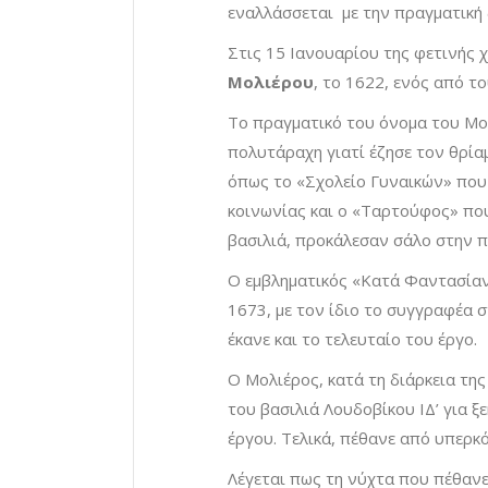
εναλλάσσεται με την πραγματική
Στις 15 Ιανουαρίου της φετινής
Μολιέρου
, το 1622, ενός από 
Το πραγματικό του όνομα του Μο
πολυτάραχη γιατί έζησε τον θρίαμ
όπως το «Σχολείο Γυναικών» που σ
κοινωνίας και ο «Ταρτούφος» πο
βασιλιά, προκάλεσαν σάλο στην π
Ο εμβληματικός «Κατά Φαντασίαν
1673, με τον ίδιο το συγγραφέα σ
έκανε και το τελευταίο του έργο.
Ο Μολιέρος, κατά τη διάρκεια τη
του βασιλιά Λουδοβίκου ΙΔ’ για ξ
έργου. Τελικά, πέθανε από υπερκ
Λέγεται πως τη νύχτα που πέθανε