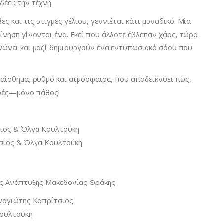
έει: την τέχνη.
ς και τις στιγμές γέλιου, γεννιέται κάτι μοναδικό. Μία
ίνηση γίνονται ένα. Εκεί που άλλοτε έβλεπαν χάος, τώρα
νώνει και μαζί δημιουργούν ένα εντυπωσιακό σόου που
ναίσθημα, ρυθμό και ατμόσφαιρα, που αποδεικνύει πως,
ορές—μόνο πάθος!
σιος & Όλγα Κουλτούκη
σιος & Όλγα Κουλτούκη
ής Ανάπτυξης Μακεδονίας Θράκης
αναγιώτης Καπρίτσιος
Κουλτούκη