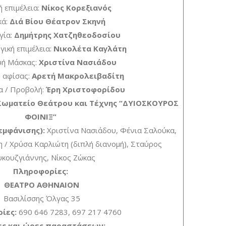
 επιμέλεια:
Νίκος Κορεξιανός
ά:
Διά Βίου Θέατρον Σκηνή
γία:
Δημήτρης Χατζηθεοδοσίου
ική επιμέλεια:
Νικολέτα Καγλάτη
υή Μάσκας:
Χριστίνα Νασιάδου
 αφίσας:
Αρετή Μακρολειβαδίτη
α / Προβολή:
Έρη Χριστοφορίδου
Σωματείο Θεάτρου και Τέχνης “ΔΥΙΟΣΚΟΥΡΟΣ
ΦΟΙΝΙΞ”
εμφάνισης):
Χριστίνα Νασιάδου, Φένια Σαλούκα,
 / Χρύσα Καρλιώτη (διπλή διανομή), Σταύρος
κουζγιάννης, Νίκος Ζώκας
Πληροφορίες:
ΘΕΑΤΡΟ ΑΘΗΝΑΙΟΝ
Βασιλίσσης Όλγας 35
ίες:
690 646 7283, 697 217 4760
ες και ώρες παραστάσεων: