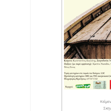
Κείμε
Σκη