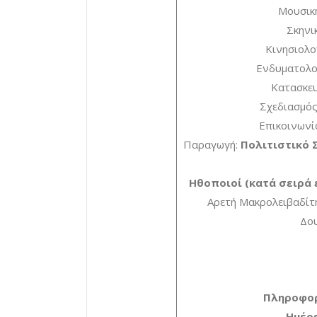
Μουσική
Σκηνικ
Κινησιολο
Ενδυματολογ
Κατασκε
Σχεδιασμός
Επικοινωνί
Παραγωγή:
Πολιτιστικό 
Ηθοποιοί (κατά σειρά 
Αρετή Μακρολειβαδίτη
Δου
Πληροφορ
Ημέρ