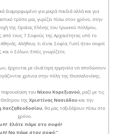
κά διαμορφωμένο για μικρά παιδιά αλλά και για
αστικό τρόπο μας γυρίζει πίσω στον χρόνο, στην
ποχή της Ωραίας Ελένης του τρωικού πολέμου,
 από τους 7 Σοφούς της Αρχαιότητας υπό το
θηνάς. Αλήθεια, τι είναι Σοφία; Γιατί ήταν σοφοί
 και ο Σόλων; Εσείς γνωρίζετε;
ν, έρχονται με ιδιαίτερη ερμηνεία να αποδώσουν
εργάζονται χρόνια στην πόλη της Θεσσαλονίκης.
ή παρουσίαση του
Νίκου Κορεξιανού
, μαζί με τις
ς Θεάτρου της
Χριστίνας Νασιάδου
και την
η Χατζηθεοδοσίου
, θα μας ταξιδέψουν πίσω στο
χρόνο.
 ωπ! Ελάτε πάμε στο σοφό!
 ωπ! Να πάμε στον σοφό;”