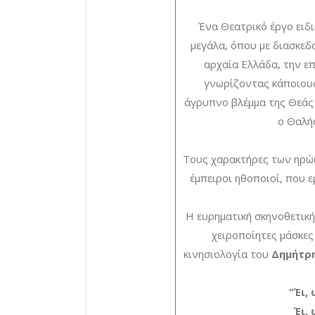
Ένα Θεατρικό έργο ειδι
μεγάλα, όπου με διασκεδ
αρχαία Ελλάδα, την ε
γνωρίζοντας κάποιους
άγρυπνο βλέμμα της Θεάς Α
ο Θαλής
Τους χαρακτήρες των ηρώω
έμπειροι ηθοποιοί, που 
Η ευρηματική σκηνοθετικ
χειροποίητες μάσκε
κινησιολογία του
Δημήτρ
“Έι,
Έι,