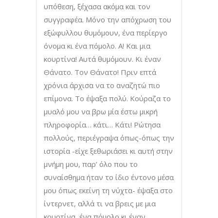
υπόθεση, ξέχασα ακόμα και τον
συγγραφέα. Μόνο την απόχρωση του
εξώφυλλου θυμόμουν, ένα περίεργο
όνομα κι ένα πόμολο. Α! Και μια
κουρτίνα! Αυτά θυμόμουν. Κι έναν
Θάνατο. Τον Θάνατο! Πριν επτά
χρόνια άρχισα να το αναζητώ πιο
επίμονα. Το έψαξα πολύ. Κούραζα το
μυαλό μου να βρω μία έστω μικρή
πληροφορία… κάτι… Κάτι! Ρώτησα
πολλούς, περιέγραψα όπως-όπως την
ιστορία -είχε ξεθωριάσει κι αυτή στην
μνήμη μου, παρ’ όλο που το
συναίσθημα ήταν το ίδιο έντονο μέσα
μου όπως εκείνη τη νύχτα- έψαξα στο
ίντερνετ, αλλά τι να βρεις με μια
κουρτίνα, ένα πόμολο κι έναν