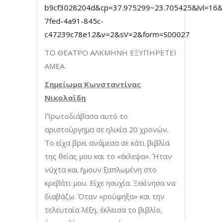
b9cf3028204d&cp=37.975299~23.705425&lvl=16&
7fed-4a91-845c-
c47239c78e12&v=2&sV=2&form=S00027
ΤΟ ΘΕΑΤΡΟ ΑΛΚΜΗΝΗ ΕΞΥΠΗΡΕΤΕΙ
ΑΜΕΑ
Σημείωμα Κωνσταντίνας
Νικολαΐδη
Πρωτοδιάβασα αυτό το
αριστούργημα σε ηλικία 20 χρονών.
Το είχα βρει ανάμεσα σε κάτι βιβλία
της θείας μου και το «έκλεψα». Ήταν
νύχτα και ήμουν ξαπλωμένη στο
κρεβάτι μου. Είχε ησυχία. Ξεκίνησα να
διαβάζω. Όταν «ρούφηξα» και την
τελευταία λέξη, έκλεισα το βιβλίο,