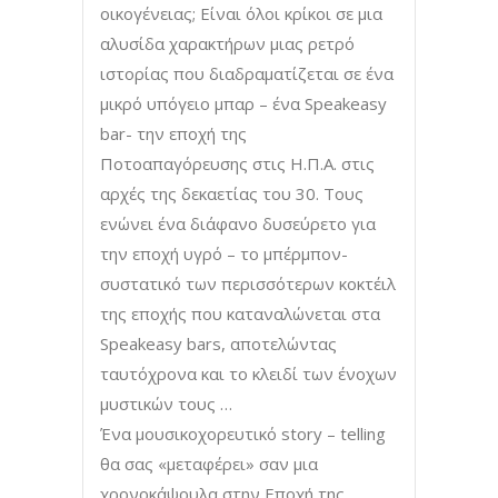
οικογένειας; Είναι όλοι κρίκοι σε µια
αλυσίδα χαρακτήρων µιας ρετρό
ιστορίας που διαδραματίζεται σε ένα
μικρό υπόγειο µπαρ – ένα Speakeasy
bar- την εποχή της
Ποτοαπαγόρευσης στις Η.Π.Α. στις
αρχές της δεκαετίας του 30. Τους
ενώνει ένα διάφανο δυσεύρετο για
την εποχή υγρό – το µπέρµπον-
συστατικό των περισσότερων κοκτέιλ
της εποχής που καταναλώνεται στα
Speakeasy bars, αποτελώντας
ταυτόχρονα και το κλειδί των ένοχων
μυστικών τους …
Ένα μουσικοχορευτικό story – telling
θα σας «μεταφέρει» σαν μια
χρονοκάψουλα στην Εποχή της