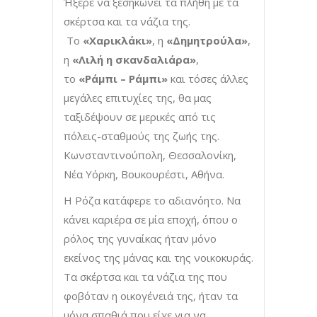
Ήξερε να ξεσηκώνει τα πλήθη με τα
σκέρτσα και τα νάζια της.
Το
«Χαρικλάκι»
, η
«Δημητρούλα»
,
η
«Λιλή η σκανδαλιάρα»
,
το
«Ράμπι – Ράμπι»
και τόσες άλλες
μεγάλες επιτυχίες της, θα μας
ταξιδέψουν σε μερικές από τις
πόλεις-σταθμούς της ζωής της.
Κωνσταντινούπολη, Θεσσαλονίκη,
Νέα Υόρκη, Βουκουρέστι, Αθήνα.
Η Ρόζα κατάφερε το αδιανόητο. Να
κάνει καριέρα σε μία εποχή, όπου ο
ρόλος της γυναίκας ήταν μόνο
εκείνος της μάνας και της νοικοκυράς.
Τα σκέρτσα και τα νάζια της που
φοβόταν η οικογένειά της, ήταν τα
μόνα σπαθιά που είχε για να