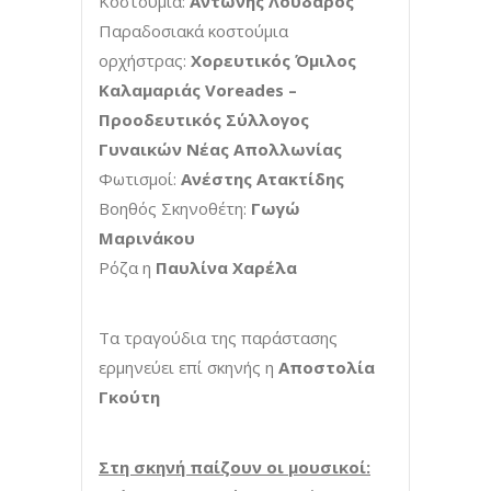
Κοστούμια:
Αντώνης Λουδάρος
Παραδοσιακά κοστούμια
ορχήστρας:
Χορευτικός Όμιλος
Καλαμαριάς Voreades –
Προοδευτικός Σύλλογος
Γυναικών Νέας Απολλωνίας
Φωτισμοί:
Ανέστης Ατακτίδης
Βοηθός Σκηνοθέτη:
Γωγώ
Μαρινάκου
Ρόζα η
Παυλίνα Χαρέλα
Τα τραγούδια της παράστασης
ερμηνεύει επί σκηνής η
Αποστολία
Γκούτη
Στη σκηνή παίζουν οι μουσικοί: