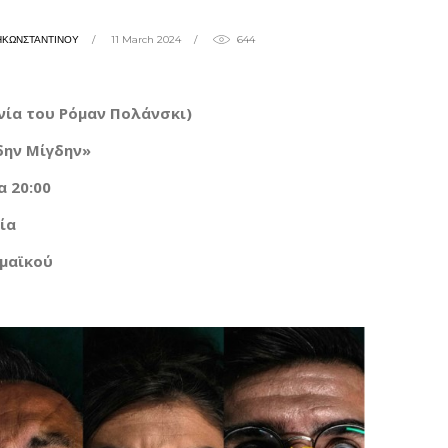
ΗΚΩΝΣΤΑΝΤΙΝΟΥ
11 March 2024
644
νία του Ρόμαν Πολάνσκι)
δην Μίγδην»
 20:00
ία
ρμαϊκού