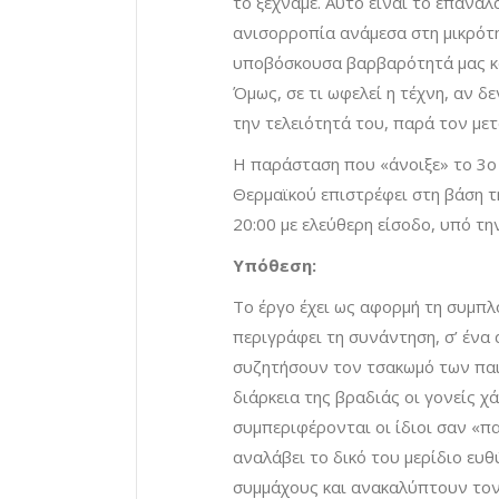
το ξεχνάμε. Αυτό είναι το επανα
ανισορροπία ανάμεσα στη μικρότη
υποβόσκουσα βαρβαρότητά μας κα
Όμως, σε τι ωφελεί η τέχνη, αν δ
την τελειότητά του, παρά τον με
Η παράσταση που «άνοιξε» το 3ο
Θερμαϊκού επιστρέφει στη βάση τ
20:00 με ελεύθερη είσοδο, υπό τη
Υπόθεση:
Tο έργο έχει ως αφορμή τη συμπλ
περιγράφει τη συνάντηση, σ’ ένα
συζητήσουν τον τσακωμό των παιδ
διάρκεια της βραδιάς οι γονείς χ
συμπεριφέρονται οι ίδιοι σαν «πα
αναλάβει το δικό του μερίδιο ευ
συμμάχους και ανακαλύπτουν τον 