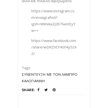
αλλά και ποικίλα αφιερώματα.
https://www.instagram.co
m/evaagrafioti?
igsh=MWxka2J2bTlueXEyY
w==
https://www.facebook.com
/share/wDRZVCF4SFAy5z9
Z/
Tags:
ΣΥΝΕΝΤΕΥΞΗ ΜΕ ΤΟΝ ΛΑΜΠΡΟ
ΚΑΛΟΓΙΑΝΝΗ
SHARE: