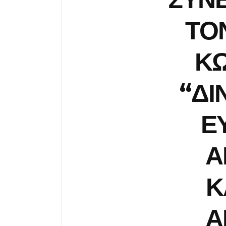
ΤΟ
ΚΩ
“ΔΙ
Ε
Α
Κ
Α