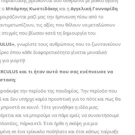
ς παράστασης βρίσκονται δύο άνθρωποι με βαθιά αγάπη
: ο
Μπάμπης Κωστιδάκης
και η
Αγγελική Γουναρίδη
.
 μοιράζονται μαζί μας την έμπνευση πίσω από το
αντιμετωπίζουν, τις αξίες που θέλουν να μεταδώσουν
ές στιγμές που βίωσαν κατά τη δημιουργία του.
CULUS»
, γνωρίστε τους ανθρώπους που το ζωντανεύουν
σίρκο όπου κάθε διαφορετικότητα γίνεται μοναδικό
 για γιορτή!
IRCULUS και τι ήταν αυτό που σας ενέπνευσε να
σταση;
 προέκυψε την περίοδο της πανδημίας. Την περίοδο που
ί και δεν υπήρχε καμία προοπτική για το πότε και πως θα
μπροστά σε κοινό. Τότε γεννήθηκε η ιδέα μιας
έρεται και να μπορούμε να πάμε εμείς να συναντήσουμε
λατείες, πάρκα κτλ. Έτσι ήρθε η σκέψη για μια
ένη σε ένα τρίκυκλο ποδήλατο και έτσι κάπως ταίριαξε