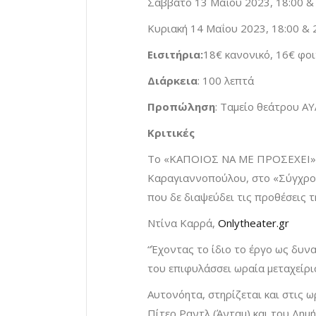
Σάββατο 13 Μαΐου 2023, 18:00 &
Κυριακή 14 Μαΐου 2023, 18:00 & 
Εισιτήρια:
18€ κανονικό, 16€ φοι
Διάρκεια
: 100 λεπτά
Προπώληση
: Ταμείο θεάτρου ΑΥ
Κριτικές
Το «ΚΑΠΟΙΟΣ ΝΑ ΜΕ ΠΡΟΣΕΧΕΙ», 
Καραγιαννοπούλου, στο «Σύγχρονο
που δε διαψεύδει τις προθέσεις τη
Ντίνα Καρρά,
Onlytheater.gr
“Έχοντας το ίδιο το έργο ως δυν
του επιφυλάσσει ωραία μεταχείρι
Αυτονόητα, στηρίζεται και στις 
Πίτερ Ραντλ (Άνταμ) και του Δημ