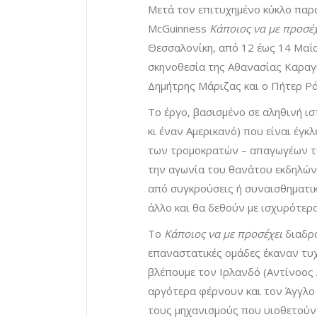
Μετά τον επιτυχημένο κύκλο παρ
McGuinness
Κάποιος να με προσέχ
Θεσσαλονίκη, από 12 έως 14 Μαΐ
σκηνοθεσία της Αθανασίας Καραγ
Δημήτρης Μάριζας και ο Πήτερ Ρά
Το έργο, βασισμένο σε αληθινή ισ
κι έναν Αμερικανό) που είναι έγκ
των τρομοκρατών – απαγωγέων του
την αγωνία του θανάτου εκδηλώνε
από συγκρούσεις ή συναισθηματικ
άλλο και θα δεθούν με ισχυρότερα
Το
Κάποιος να με προσέχει
διαδρα
επαναστατικές ομάδες έκαναν τυχ
βλέπουμε τον Ιρλανδό (Αντίνοος 
αργότερα φέρνουν και τον Άγγλο 
τους μηχανισμούς που υιοθετούν