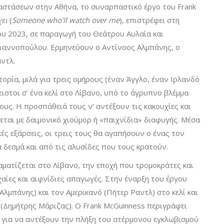
αστάσεων στην Αθήνα, το συναρπαστικό έργο του Frank
ει
(
Someone
who
’
ll
watch
over
me
), επιστρέφει στη
ου 2023, σε παραγωγή του Θεάτρου Αυλαία και
ιαννοπούλου. Ερμηνεύουν ο Αντίνοος Αλμπάνης, ο
ντλ.
τορία, μιλά για τρεις ομήρους (έναν Άγγλο, έναν Ιρλανδό
λειστοι σ’ ένα κελί στο Λίβανο, υπό το άγρυπνο βλέμμα
ς. Η προσπάθειά τους ν’ αντέξουν τις κακουχίες και
ται με δαιμονικό χιούμορ ή «παιχνίδια» διαφυγής. Μέσα
ές εξάρσεις, οι τρεις τους θα αγαπήσουν ο ένας τον
 δεσμά και από τις αλυσίδες που τους κρατούν.
ματίζεται στο Λίβανο, την εποχή που τρομοκράτες και
αίες και αιφνίδιες απαγωγές. Στην έναρξη του έργου
Αλμπάνης) και τον Αμερικανό (Πήτερ Ραντλ) στο κελί και
(Δημήτρης Μάριζας). Ο Frank McGuinness περιγράφει
 για να αντέξουν την πλήξη του ατέρμονου εγκλωβισμού