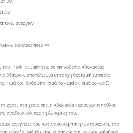
 21:00
21:00
τητικό, ανέργων
ΛΑΙΑ & ticketservices
>>
του Frank McGuinness, σε σκηνοθεσία Αθανασίας
 θέατρο», αποτελεί μια υπέροχη θεατρική εμπειρία,
ς. Τιμά τον άνθρωπο, τιμά το «εμείς», τιμά το «μαζί».
ατό χαρτί στα χέρια της, η Αθανασία Καραγιαννοπούλου
ση, αναδεικνύοντας τη δυναμική του…
ωραίες ερμηνείες του Αντίνοου Αλμπάνη (Έντουαρντ), του
ήτρη Μάριζα (Μάικλ), που ενσαρκώνουν με ενσυναίσθηση