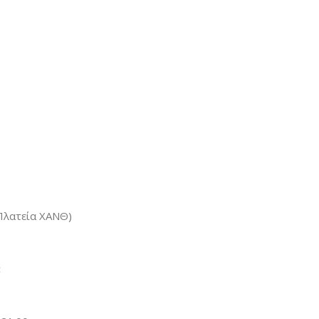
(Πλατεία ΧΑΝΘ)
: