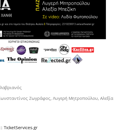
αλαβριανός
Κωνσταντίνος Ζωγράφος, Λυγερή Μητροπούλου, Αλεξία
: TicketServices.gr