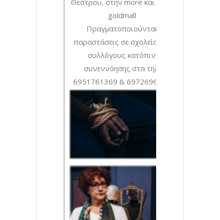
Θεάτρου, στην more και στην
goldmall
Πραγματοποιούνται
παραστάσεις σε σχολεία και
συλλόγους κατόπιν
συνεννόησης στα τηλ:
6951761369 & 6972696055