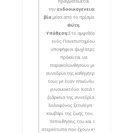
πραγματεύεται
την
ενδοοικογενειακή
βία
μέσα από το πρίσμα
του
Θύτη
.
Υπόθεση:
Στο αμφιθέατρο
ενός Πανεπιστημίου,
υποψήφιοι ψυχίατροι
πρόκειται να
παρακολουθήσουν μια
συνεδρία της καθηγήτριάς
τους με έναν επικίνδυνο
γυναικοκτόνο. Κατά τη
διάρκεια της συνεδρίας ο
δολοφόνος ξετυλίγει το
κουβάρι της ζωής του, τις
πεποιθήσεις του και τα
στερεότυπα που έχουν κτιστεί