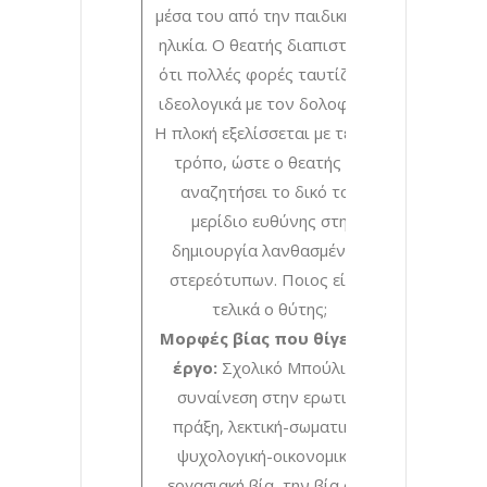
μέσα του από την παιδική του
ηλικία. Ο θεατής διαπιστώνει
ότι πολλές φορές ταυτίζεται
ιδεολογικά με τον δολοφόνο.
Η πλοκή εξελίσσεται με τέτοιο
τρόπο, ώστε o θεατής να
αναζητήσει το δικό του
μερίδιο ευθύνης στη
δημιουργία λανθασμένων
στερεότυπων. Ποιος είναι
τελικά ο θύτης;
Μορφές βίας που θίγει το
έργο:
Σχολικό Μπούλιγκ,
συναίνεση στην ερωτική
πράξη, λεκτική-σωματική-
ψυχολογική-οικονομική-
εργασιακή βία, την βία στα