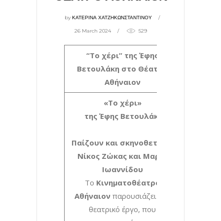
by
ΚΑΤΕΡΙΝΑ ΧΑΤΖΗΚΩΝΣΤΑΝΤΙΝΟΥ
26 March 2024
529
“Το χέρι” της Έφης
Βετουλάκη στο Θέατρο
Αθήναιον
«Το χέρι»
της Έφης Βετουλάκη
Παίζουν και σκηνοθετούν:
Νίκος Ζώκας και Μαρία
Ιωαννίδου
Το
Κινηματοθέατρο
Αθήναιον
παρουσιάζει ένα
θεατρικό έργο, που