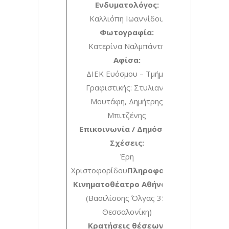
Ενδυματολόγος:
Καλλιόπη Ιωαννίδου
Φωτογραφία:
Κατερίνα Ναλμπάντη
Αφίσα:
ΔΙΕΚ Ευόσμου – Τμήμα
Γραφιστικής: Στυλιανή
Μουτάφη, Δημήτρης
Μπιτζένης
Επικοινωνία / Δημόσιες
Σχέσεις:
Έρη
Χριστοφορίδου
Πληροφορίες:
Κινηματοθέατρο Αθήναιον
(Βασιλίσσης Όλγας 35,
Θεσσαλονίκη)
Κρατήσεις θέσεων: