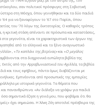
μέχρι το 1964 έζησαν μαζί με τον άντρα της, τον
τίκογλου, σαν πολιτικοί πρόσφυγες στη Σοβιετική
 ύστερα στη Μόσχα, όπου γεννήθηκαν και τα δύο παιδιά
 ‘64 για να ξαναφύγουν το ‘67 στο Παρίσι, όπου
καετίας του ’70 λόγω της δικτατορίας. Ο καθαρός τρόπος
, η κριτική στάση απέναντι σε πρόσωπα και καταστάσεις,
ιά στα γεγονότα, είναι τα χαρακτηριστικά των έργων της
αγαπηθεί από το ελληνικό και το ξένο αναγνωστικό
ιλλέα»
, «
Το καπλάνι της βιτρίνας»
και «
Ο μεγάλος
αμβάνονται στα διαχρονικά ευπώλητα βιβλία της
. Εκτός από την
Αρραβωνιαστικιά του Αχιλλέα
, τα βιβλία
διά και τους εφήβους, πάντα όμως διαβάζονται με
 ενήλικες. Εμπνέονται από προσωπικές της εμπειρίες
ράλληλα με ιστορικά γεγονότα. Τα θέματα που
 και πανανθρώπινα. «Αν διάλεξα να γράψω για παιδιά
 όσα σημαντικά έζησε η γενιά μου, που φοβάμαι ότι θα
μείς» έχει σημειώσει. Η Άλκη Ζέη αποτελεί πρέσβειρα της