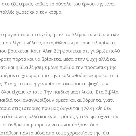
 στο εξωτερικό, καθώς το σύνολο του έργου της είναι
 πολλές χώρες ανά τον κόσμο.
το μαγικό τους στοιχείο, ήταν το βλέμμα των ίδιων των
ς που λίγοι ενήλικες κατορθώνουν με τόση ειλικρίνεια,
υ βρίσκεται. Και η Άλκη Ζέη φαίνεται ότι γνώριζε πολύ
όρατη πόρτα και να βρίσκεται μέσα στην ψυχή αλλά και
ιατί και η ίδια έζησε με μόνη πυξίδα την προσωπική της
 απέραντο χιούμορ που την ακολουθούσε ακόμα και στα
ς. Στοιχεία που η γενναία και ακούραστη ψυχή των
όλοι είχαμε κάποτε. Την παιδική μας ηλικία. Στα βιβλία
παιδιά τον αναγνωρίζουν άμεσα και αυθόρμητα, γιατί
ασία στις ιστορίες που μας διηγείται η Άλκη Ζέη δεν
ετεύει κανείς αλλά και ένας τρόπος για να φτιάχνει την
ου οι άνθρωποι μπορούν να συνυπάρξουν όσο
 κατάθεση πάντα μέσα από τους χαρακτήρες της, ότι