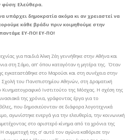
 φύση: Ελεύθερα.
 να υπάρχει δημοκρατία ακόμα κι αν χρειαστεί να
μπορούμε κάθε βράδυ πριν κοιμηθούμε στην
παντάμε ΕΥ-ΠΟ! ΕΥ-ΠΟ!
εχνίας για παιδιά Άλκη Ζέη γεννήθηκε στην Αθήνα και
νια στη Σάμο, απ’ όπου καταγόταν η μητέρα της. Όταν
της εγκαταστάθηκε στο Μαρούσι και στη συνέχεια στην
 Σχολή του Πανεπιστημίου Αθηνών, στη Δραματική
ο Κινηματογραφικό Ινστιτούτο της Μόσχας. Η σχέση της
υμνασιακά της χρόνια, γράφοντας έργα για το
βέλες, που δημοσιεύονταν σε διάφορα λογοτεχνικά
μο, αγωνίστηκε ενεργά για την ελευθερία, την κοινωνική
υμμετέχοντας στο αριστερό κίνημα από τα χρόνια της
 Η συμμετοχή της σ’ αυτό τον αγώνα καθόρισε την