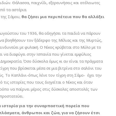
ιδιών. Θάλασσα, παιχνίδι, εξερευνήσεις και ατέλειωτες
από τα αστέρια.
 της Σάμου,
θα ζήσει μια περιπέτεια που θα αλλάξει
Αυγούστου του 1936, θα οδηγήσει τα παιδιά να πάρουν
 να βοηθήσουν τον ξάδερφο της Μέλιας και της Μυρτώς,
 κινδυνεύει με φυλακή. Ο Νίκος κρύβεται στο Μύλο με το
ι να διαφύγει στην Ισπανία που γίνεται εμφύλιος
ν Δημοκρατία. Όσο δύσκολα όμως κι αν είναι τα πράγματα
τίγρη που βρίσκεται μέσα σε μια βιτρίνα στο σαλόνι του
ώς. Το Καπλάνι-όπως λένε τον τίγρη στη Σάμο- έχει την
 τις ιστορίες που τους διηγείται ο Νίκος και όταν
 τρόπο να παίρνει μέρος στις δύσκολες αποστολές των
 προστατεύει.
α ιστορία για την συναρπαστική πορεία που
λάσματα, άνθρωποι και ζώα, για να ζήσουν έτσι