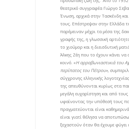
προσωπική ζωή της. Από το 1952 
θεατρικό συγγραφέα Γιώργο Σεβασ
Ένωση, αρχικά στην Τασκένδη και
τους. Επέστρεψαν στην Ελλάδα το
παρέμειναν μέχρι τα μέσα της δε
γραφής της, η γλωσσική αρτιότητα
το χιούμορ και η διεισδυτική ματ
Άλκης Ζέη που το έχουν κάνει να 
κοινό. «
Η αρραβωνιαστικιά του Αχ
περίπατος του Πέτρου»,
συμπεριλ
σύγχρονης ελληνικής λογοτεχνίας
της απευθύνονται κυρίως στα παι
μεγάλη ευχαρίστηση και από τους
υφαίνοντας την υπόθεσή τους πα
πραγματεύονται είναι καθημερινά
είναι γιατί θέλησα να αποτυπώσω
ξεχαστούν όταν θα έχουμε φύγει ε