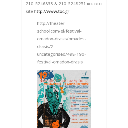
210-5246833 & 210-5248251 και στο
site
http://www.toc.gr
http://theater-
school.com/el/festival-
omadon-drasis/omades-
drasis/2-
uncategorised/498-19o-
festival-omadon-drasis