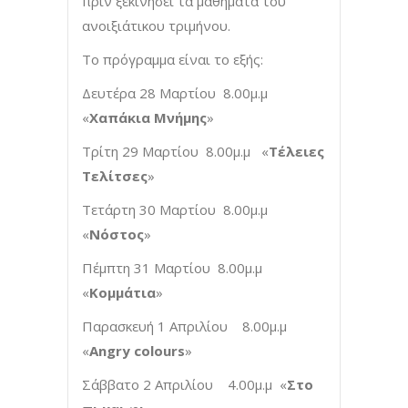
πριν ξεκινήσει τα μαθήματα του
ανοιξιάτικου τριμήνου.
Το πρόγραμμα είναι το εξής:
Δευτέρα 28 Μαρτίου 8.00μ.μ
«
Χαπάκια Μνήμης
»
Τρίτη 29 Μαρτίου 8.00μ.μ «
Τέλειες
Τελίτσες
»
Τετάρτη 30 Μαρτίου 8.00μ.μ
«
Νόστος
»
Πέμπτη 31 Μαρτίου 8.00μ.μ
«
Κoμμάτια
»
Παρασκευή 1 Απριλίου 8.00μ.μ
«
Angry colours
»
Σάββατο 2 Απριλίου 4.00μ.μ «
Στο