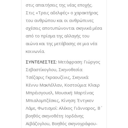
στις απαιτήσεις της νέας εποχής.
Στις «Τρεις αδελφές» ο χαρακτήρας
του ανθρώπου και οι ανθρώπινες
σχέσεις αποτυπώνονται σκηνικά μέσα
από το πρίσμα της αλλαγής του
αιώνα και της μετάβασης σε μια νέα
κοινωνία.
ΣΥΝΤΕΛΕΣΤΕΣ:
Μετάφραση: Γιώργος
Σεβαστίκογλου, Σκηνοθεσία:
Τσέζαρις Γκραουζίνις, Σκηνικά:
Κέννυ ΜακΛέλλαν, Κοστούμια: Κλαιρ
Μπρέισγουελ, Μουσική: Μαρτίνας
Μπιαλομπζέσκις, Κίνηση: Έντγκεν
Λάμε, Φωτισμοί: Αλέκος Γιάνναρος, Β΄
βοηθός σκηνοθέτη: Ιορδάνης
Αϊβάζογλου, Βοηθός σκηνογράφου-