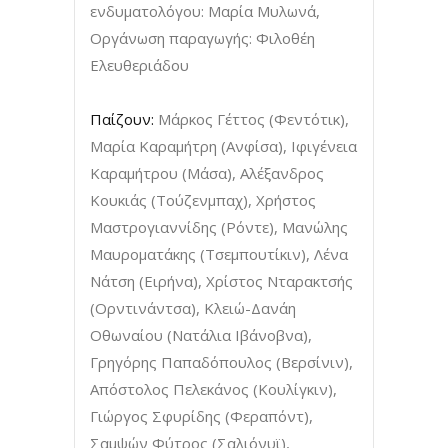
ενδυματολόγου: Μαρία Μυλωνά,
Οργάνωση παραγωγής: Φιλοθέη
Ελευθεριάδου
Παίζουν:
Μάρκος Γέττος (Φεντότικ),
Μαρία Καραμήτρη (Ανφίσα), Ιφιγένεια
Καραμήτρου (Μάσα), Αλέξανδρος
Κουκιάς (Τούζενμπαχ), Χρήστος
Μαστρογιαννίδης (Ρόντε), Μανώλης
Μαυροματάκης (Τσεμπουτίκιν), Λένα
Νάτση (Ειρήνα), Χρίστος Νταρακτσής
(Ορντινάντσα), Κλειώ-Δανάη
Οθωναίου (Νατάλια Ιβάνοβνα),
Γρηγόρης Παπαδόπουλος (Βερσίνιν),
Απόστολος Πελεκάνος (Κουλίγκιν),
Γιώργος Σφυρίδης (Φεραπόντ),
Σαμψών Φύτρος (Σαλιόνυϊ),