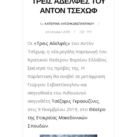
ΤΡΕΙΣ ΑΔΕΛΦΕΣ ΤΟΥ
ΑΝΤΟΝ ΤΣΕΧΩΦ
by
ΚΑΤΕΡΙΝΑ ΧΑΤΖΗΚΩΝΣΤΑΝΤΙΝΟΥ
23 October 2019
771
Οι
«Τρεις Αδελφές»
του Αντόν
Τσέχωφ, η νέα μεγάλη παραγωγή του
Κρατικού Θεάτρου Βορείου Ελλάδος
ξεκίνησε τις πρόβες της. Η
παράσταση θα ανεβεί σε μετάφραση
Γιώργου Σεβαστίκογλου και
σκηνοθεσία του Λιθουανού
σκηνοθέτη
Τσέζαρις Γκραουζίνις
,
στις 9 Νοεμβρίου 2019, στο
Θέατρο
της Εταιρείας Μακεδονικών
Σπουδών
.