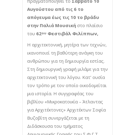
πραγματοποιηθεί το
Σάββατο 10
Αυγούστου από τις 6 το
απόγευμα έως τις 10 το βράδυ
στην Παλιά Μουσική
στο πλαίσιο
του
62
Φεστιβάλ Φιλίππων,
ου
Η αρχιτεκτονική, μητέρα των τεχνών,
ικανοποιεί τη βαθύτερη ανάγκη του
ανθρώπου για τη δημιουργία εστίας.
Στη δημιουργική γραφή μιλάμε για την
αρχιτεκτονική του λόγου. Κατ’ ουσία
τον τρόπο με τον οποίο οικοδομείται
μια ιστορία. Η συγγραφέας του
βιβλίου «Μικροκατοικία – Άτλαντας
για Αρχιτέκτονες» Αρχιτέκτων Σοφία
Βυζοβίτη συνεργάζεται με τη
Διδάσκουσα του τμήματος
Δημιουργικής Γραφής του Σ.Φ.Γ.Τ