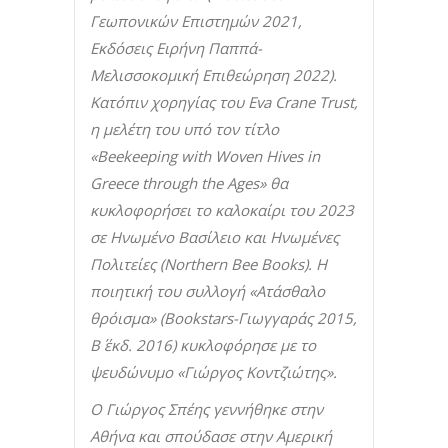
Γεωπονικών Επιστημών 2021,
Εκδόσεις Ειρήνη Παππά-
Μελισσοκομική Επιθεώρηση 2022).
Κατόπιν χορηγίας του Eva Crane Trust,
η μελέτη του υπό τον τίτλο
«Beekeeping with Woven Hives in
Greece through the Ages» θα
κυκλοφορήσει το καλοκαίρι του 2023
σε Ηνωμένο Βασίλειο και Ηνωμένες
Πολιτείες (Northern Bee Books). Η
ποιητική του συλλογή «Ατάσθαλο
θρόισμα» (Bookstars-Γιωγγαράς 2015,
Β΄ έκδ. 2016) κυκλοφόρησε με το
ψευδώνυμο «Γιώργος Κοντζιώτης».
Ο Γιώργος Σπέης γεννήθηκε στην
Αθήνα και σπούδασε στην Αμερική