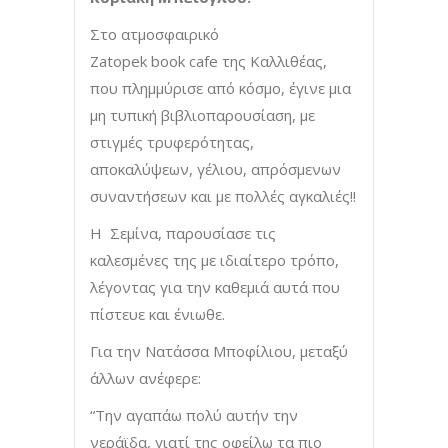
Στο ατμοσφαιρικό
Ζatopek book cafe της Καλλιθέας,
που πλημμύρισε από κόσμο, έγινε μια
μη τυπική βιβλιοπαρουσίαση, με
στιγμές τρυφερότητας,
αποκαλύψεων, γέλιου, απρόσμενων
συναντήσεων και με πολλές αγκαλιές!!
Η Σεμίνα, παρουσίασε τις
καλεσμένες της με ιδιαίτερο τρόπο,
λέγοντας για την καθεμιά αυτά που
πίστευε και ένιωθε.
Για την Νατάσσα Μποφίλιου, μεταξύ
άλλων ανέφερε:
“Την αγαπάω πολύ αυτήν την
νεράϊδα, γιατί της οφείλω τα πιο