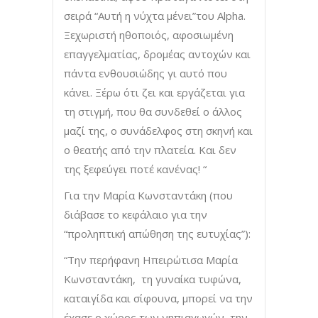
σειρά “Αυτή η νύχτα μένει”του Alpha.
Ξεχωριστή ηθοποιός, αφοσιωμένη
επαγγελματίας, δρομέας αντοχών και
πάντα ενθουσιώδης γι αυτό που
κάνει. Ξέρω ότι ζει και εργάζεται για
τη στιγμή, που θα συνδεθεί ο άλλος
μαζί της, ο συνάδελφος στη σκηνή και
ο θεατής από την πλατεία. Και δεν
της ξεφεύγει ποτέ κανένας! “
Για την Μαρία Κωνσταντάκη (που
διάβασε το κεφάλαιο για την
“προληπτική απώθηση της ευτυχίας”):
“Την περήφανη Ηπειρώτισα Μαρία
Κωνσταντάκη, τη γυναίκα τυφώνα,
καταιγίδα και σίφουνα, μπορεί να την
έχασε ο χώρος των νηπιαγωγών, την