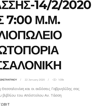
ΑΣΣΗΣ-14/2/2020
Σ 7:00 Μ.Μ.
ΛΙΟΠΩΛΕΙΟ
ΩΤΟΠΟΡΙΑ
ΣΣΑΛΟΝΙΚΗ
ΚΩΝΣΤΑΝΤΙΝΟΥ
22 January 2020
1.03k
Θεσσαλονίκη και οι εκδόσεις Γαβριηλίδης σας
 βιβλίου του Απόστολου Αν. Τάσση
ΤΩΒΙΤ