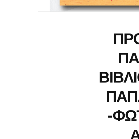
ΠΡΟ
ΠΑ
ΒΙΒΛ
ΠΑΠ
-ΦΩ
Α