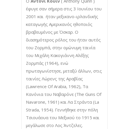
Ο
Άντονι Κουίν
( Anthony Quinn )
έφυγε σαν σήμερα στις 3 Ιουνίου του
2001 και ήταν μεξικανο-ιρλανδικής
καταγωγής Αμερικανός ηθοποιός
βραβευμένος με Όσκαρ. Ο
διασημότερος ρόλος του ήταν αυτός
του Ζορμπά, στην ομώνυμη ταινία
του Μιχάλη Κακογιάννη Αλέξης
Ζορμπάς (1964), ενώ
πρωταγωνίστησε, μεταξύ άλλων, στις
ταινίες Λώρενς της Αραβίας
(Lawrence Of Arabia, 1962), Τα
Κανόνια του Ναβαρόνε (The Guns Of
Navarone, 1961) και Λα Στράντα (La
Strada, 1954). Γεννήθηκε στην πόλη
Τσιουάουα του Μεξικού το 1915 και
μεγάλωσε στο Λος Άντζελες.