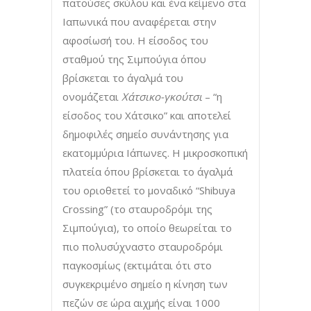
πατούσες σκύλου και ένα κείμενο στα
Ιαπωνικά που αναφέρεται στην
αφοσίωσή του. Η είσοδος του
σταθμού της Σιμπούγια όπου
βρίσκεται το άγαλμά του
ονομάζεται
Χάτσικο-γκούτσι
– “η
είσοδος του Χάτσικο” και αποτελεί
δημοφιλές σημείο συνάντησης για
εκατομμύρια Ιάπωνες. Η μικροσκοπική
πλατεία όπου βρίσκεται το άγαλμά
του οριοθετεί το μοναδικό “Shibuya
Crossing” (το σταυροδρόμι της
Σιμπούγια), το οποίο θεωρείται το
πιο πολυσύχναστο σταυροδρόμι
παγκοσμίως (εκτιμάται ότι στο
συγκεκριμένο σημείο η κίνηση των
πεζών σε ώρα αιχμής είναι 1000