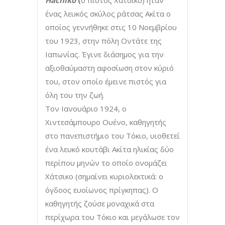
Hachiko
(
ο πιστός Χάτσικο) ήταν
ένας λευκός σκύλος ράτσας Ακίτα ο
οποίος γεννήθηκε στις 10 Νοεμβρίου
του 1923, στην πόλη Οντάτε της
Ιαπωνίας. Έγινε διάσημος για την
αξιοθαύμαστη αφοσίωση στον κύριό
του, στον οποίο έμεινε πιστός για
όλη του την ζωή.
Τον Ιανουάριο 1924, ο
Χιντεσάμπουρο Ουένο, καθηγητής
στο πανεπιστήμιο του Τόκιο, υιοθετεί
ένα λευκό κουτάβι Ακίτα ηλικίας δύο
περίπου μηνών το οποίο ονομάζει
Χάτσικο (σημαίνει κυριολεκτικά: ο
όγδοος ευοίωνος πρίγκηπας). Ο
καθηγητής ζούσε μοναχικά στα
περίχωρα του Τόκιο και μεγάλωσε τον