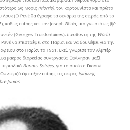
ου έγραψε τέσσερα παιδικά βιβλία. Γνώρισε γύρω στο
ωστότερο ως Μορίς
(Morris)
, τον καρτουνίστα και πρώτο
υ Λουκ (Ο Ρενέ θα έγραφε τα σενάρια της σειράς από το
 καθώς επίσης και τον Joseph Gillain, πιο γνωστό ως Jijé.
ντέν (Georges Troisfontaines), διευθυντή της
World
ν Ρενέ να επιστρέψει στο Παρίσι και να δουλέψει για την
ραφείου στο Παρίσι το 1951. Εκεί, γνώρισε τον Αλμπέρ
μια μακράς διαρκείας συνεργασία. Ξεκίνησαν μαζί
ο περιοδικό
Bonnes Soirées
, για το οποίο ο Γκοσινί
 ο Ουντερζό έφτιαξαν επίσης τις σειρές
Ιωάννης
bre Junior
.