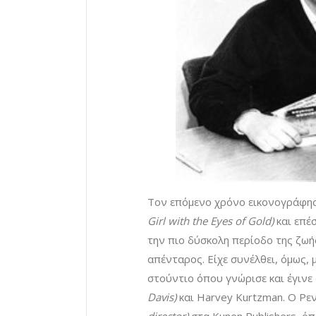
Τον επόμενο χρόνο εικονογράφησε
Girl with the Eyes of Gold)
και επέσ
την πιο δύσκολη περίοδο της ζωής
απένταρος. Είχε συνέλθει, όμως, μ
στούντιο όπου γνώρισε και έγινε
Davis)
και Harvey Kurtzman. Ο Ρεν