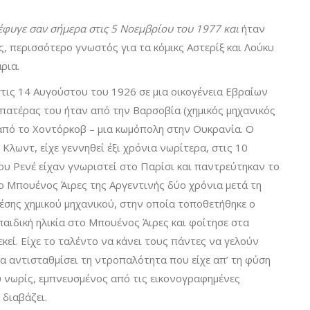
έφυγε σαν σήμερα στις 5 Νοεμβρίου του 1977 και
ήταν
, περισσότερο γνωστός για τα κόμικς Αστερίξ και Λούκυ
ρια.
στις 14 Αυγούστου του 1926 σε μια οικογένεια Εβραίων
πατέρας του ήταν από την Βαρσοβία (χημικός μηχανικός
 από το Χοντόρκοβ – μια κωμόπολη στην Ουκρανία. Ο
Κλωντ, είχε γεννηθεί έξι χρόνια νωρίτερα, στις 10
του Ρενέ είχαν γνωριστεί στο Παρίσι και παντρεύτηκαν το
το Μπουένος Άιρες της Αργεντινής δύο χρόνια μετά τη
θέσης χημικού μηχανικού, στην οποία τοποθετήθηκε ο
αιδική ηλικία στο Μπουένος Άιρες και φοίτησε στα
κεί. Είχε το ταλέντο να κάνει τους πάντες να γελούν
να αντισταθμίσει τη ντροπαλότητα που είχε απ’ τη φύση
ύ νωρίς, εμπνευσμένος από τις εικονογραφημένες
 διαβάζει.