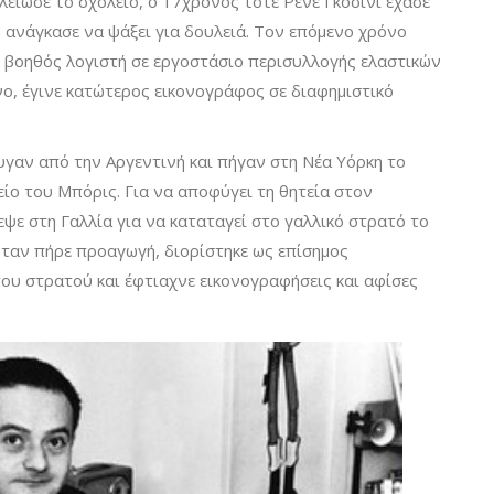
λείωσε το σχολείο, ο 17χρονος τότε Ρενέ Γκοσινί έχασε
 ανάγκασε να ψάξει για δουλειά. Τον επόμενο χρόνο
 βοηθός λογιστή σε εργοστάσιο περισυλλογής ελαστικών
νο, έγινε κατώτερος εικονογράφος σε διαφημιστικό
φυγαν από την Αργεντινή και πήγαν στη Νέα Υόρκη το
θείο του Μπόρις. Για να αποφύγει τη θητεία στον
εψε στη Γαλλία για να καταταγεί στο γαλλικό στρατό το
 όταν πήρε προαγωγή, διορίστηκε ως επίσημος
ου στρατού και έφτιαχνε εικονογραφήσεις και αφίσες