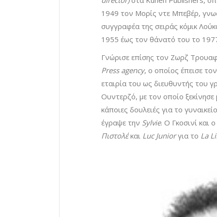
director)
στα Kunen Publishers, όπ
1949 τον Μορίς ντε Μπεβέρ, γν
συγγραφέα της σειράς κόμικ Λούκ
1955 έως τον θάνατό του το 1977),
Γνώρισε επίσης τον Ζωρζ Τρουαφο
Press agency
, ο οποίος έπεισε το
εταιρία του ως διευθυντής του γ
Ουντερζό, με τον οποίο ξεκίνησε 
κάποιες δουλειές για το γυναικεί
έγραψε την
Sylvie
. Ο Γκοσινί και
Πιστολέ
και
Luc Junior
για το
La Li