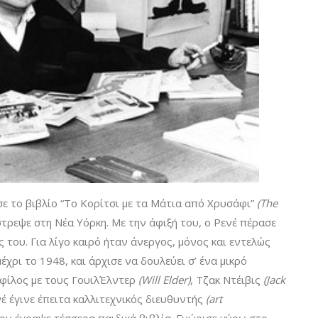
 το βιβλίο “Το Κορίτσι με τα Mάτια από Χρυσάφι”
(The
τρεψε στη Νέα Υόρκη. Με την άφιξή του, ο Ρενέ πέρασε
 του. Για λίγο καιρό ήταν άνεργος, μόνος και εντελώς
έχρι το 1948, και άρχισε να δουλεύει σ’ ένα μικρό
 φίλος με τους ΓουιλΈλντερ
(Will Elder)
, Τζακ Ντέιβις
(Jack
έ έγινε έπειτα καλλιτεχνικός διευθυντής
(art