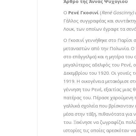
Άρθρο της Άννας Ψυχογιού
Ο
Ρενέ Γκοσινί
(
René Goscinny) 
Γάλλος συγγραφέας και συντάκτης
Λουκ, των οποίων έγραφε τα σενά
Ο Γκοσινί γεννήθηκε στο Παρίσι 
μεταναστών από την Πολωνία. Ο 
στο επάγγελμα) και η μητέρα του
μεγαλύτερος αδελφός του Ρενέ, ο 
Δεκεμβρίου του 1920. Οι γονείς 
1919. Η οικογένεια μετακόμισε σ
γέννηση του Ρενέ, εξαιτίας μιας 
πατέρας του. Πέρασε χαρούμενη π
γαλλικά σχολεία που βρίσκονταν ε
μέσα στην τάξη, πιθανότατα για 
του. Ξεκίνησε να ζωγραφίζει πολ
ιστορίες τις οποίες αρεσκόταν να