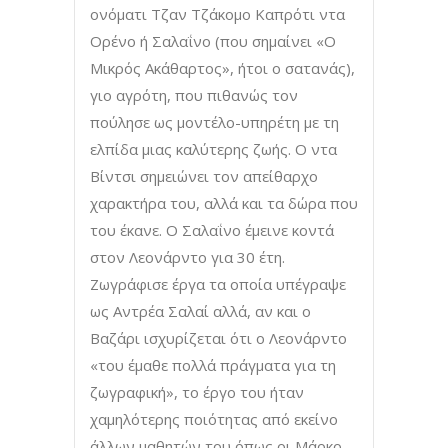
ονόματι Τζαν Τζάκομο Καπρότι ντα
Ορένο ή Σαλαΐνο (που σημαίνει «Ο
Μικρός Ακάθαρτος», ήτοι ο σατανάς),
γιο αγρότη, που πιθανώς τον
πούλησε ως μοντέλο-υπηρέτη με τη
ελπίδα μιας καλύτερης ζωής. Ο ντα
Βίντσι σημειώνει τον απείθαρχο
χαρακτήρα του, αλλά και τα δώρα που
του έκανε. Ο Σαλαΐνο έμεινε κοντά
στον Λεονάρντο για 30 έτη.
Ζωγράφισε έργα τα οποία υπέγραψε
ως Αντρέα Σαλαί αλλά, αν και ο
Βαζάρι ισχυρίζεται ότι ο Λεονάρντο
«του έμαθε πολλά πράγματα για τη
ζωγραφική», το έργο του ήταν
χαμηλότερης ποιότητας από εκείνο
άλλων μαθητών του όπως οι Μάρκο