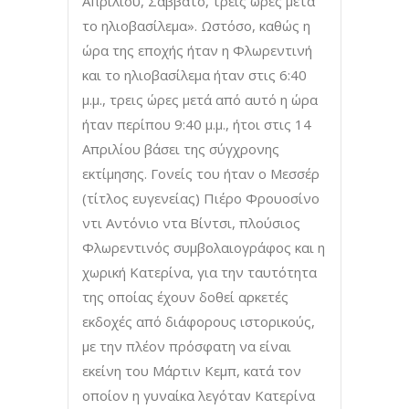
Απριλίου, Σάββατο, τρεις ώρες μετά
το ηλιοβασίλεμα». Ωστόσο, καθώς η
ώρα της εποχής ήταν η Φλωρεντινή
και το ηλιοβασίλεμα ήταν στις 6:40
μ.μ., τρεις ώρες μετά από αυτό η ώρα
ήταν περίπου 9:40 μ.μ., ήτοι στις 14
Απριλίου βάσει της σύγχρονης
εκτίμησης. Γονείς του ήταν ο Μεσσέρ
(τίτλος ευγενείας) Πιέρο Φρουοσίνο
ντι Αντόνιο ντα Βίντσι, πλούσιος
Φλωρεντινός συμβολαιογράφος και η
χωρική Κατερίνα, για την ταυτότητα
της οποίας έχουν δοθεί αρκετές
εκδοχές από διάφορους ιστορικούς,
με την πλέον πρόσφατη να είναι
εκείνη του Μάρτιν Κεμπ, κατά τον
οποίον η γυναίκα λεγόταν Κατερίνα