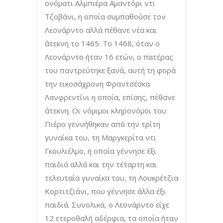
ονόματι Αλμπιέρα Αμαντόρι ντι
Τζοβάνι, η οποία συμπαθούσε τον
Λεονάρντο αλλά πέθανε νέα και
άτεκνη το 1465. Το 1468, όταν ο
Λεονάρντο ήταν 16 ετών, ο πατέρας
του παντρεύτηκε ξανά, αυτή τη φορά
την εικοσάχρονη Φραντσέσκα
Λανφρεντίνι η οποία, επίσης, πέθανε
άτεκνη. Οι νόμιμοι κληρονόμοι του
Πιέρο γεννήθηκαν από την τρίτη
γυναίκα του, τη Μαργκερίτα ντι
Γκουλιέλμο, η οποία γέννησε έξι
παιδιά αλλά και την τέταρτη και
τελευταία γυναίκα του, τη Λουκρέτζια
Κορτιτζιάνι, που γέννησε άλλα έξι
παιδιά. Συνολικά, ο Λεονάρντο είχε
12 ετεροθαλή αδέρφια, τα οποία ήταν