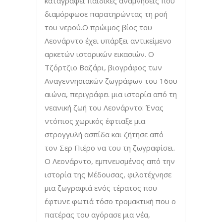
καταγράφει παιδικές αναμνήσεις που
διαμόρφωσε παρατηρώντας τη ροή
του νερού.Ο πρώιμος βίος του
Λεονάρντο έχει υπάρξει αντικείμενο
αρκετών ιστορικών εικασιών. Ο
Τζόρτζιο Βαζάρι, βιογράφος των
Αναγεννησιακών ζωγράφων του 16ου
αιώνα, περιγράφει μια ιστορία από τη
νεανική ζωή του Λεονάρντο: Ένας
ντόπιος χωρικός έφτιαξε μια
στρογγυλή ασπίδα και ζήτησε από
τον Σερ Πιέρο να του τη ζωγραφίσει.
Ο Λεονάρντο, εμπνευσμένος από την
ιστορία της Μέδουσας, φιλοτέχνησε
μια ζωγραφιά ενός τέρατος που
έφτυνε φωτιά τόσο τρομακτική που ο
πατέρας του αγόρασε μια νέα,