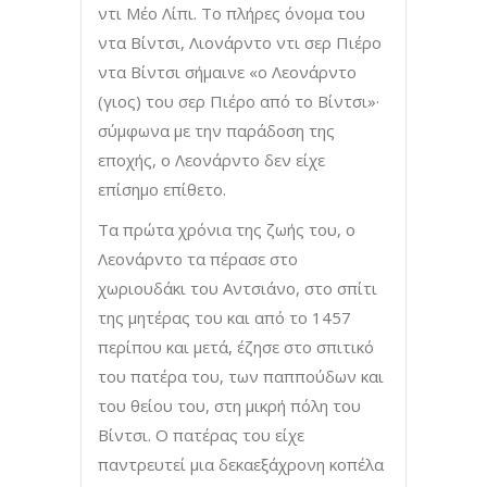
ντι Μέο Λίπι. Το πλήρες όνομα του
ντα Βίντσι, Λιονάρντο ντι σερ Πιέρο
ντα Βίντσι σήμαινε «ο Λεονάρντο
(γιος) του σερ Πιέρο από το Βίντσι»·
σύμφωνα με την παράδοση της
εποχής, ο Λεονάρντο δεν είχε
επίσημο επίθετο.
Τα πρώτα χρόνια της ζωής του, ο
Λεονάρντο τα πέρασε στο
χωριουδάκι του Αντσιάνο, στο σπίτι
της μητέρας του και από το 1457
περίπου και μετά, έζησε στο σπιτικό
του πατέρα του, των παππούδων και
του θείου του, στη μικρή πόλη του
Βίντσι. Ο πατέρας του είχε
παντρευτεί μια δεκαεξάχρονη κοπέλα