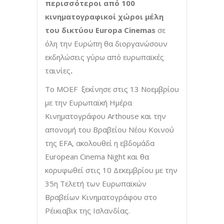
περισσότεροι από 100
κινηματογραφικοί χώροι μέλη
του δικτύου Europa Cinemas
σε
όλη την Ευρώπη θα διοργανώσουν
εκδηλώσεις γύρω από ευρωπαϊκές
ταινίες
.
Το MOEF ξεκίνησε στις 13 Νοεμβρίου
με την Ευρωπαϊκή Ημέρα
Κινηματογράφου Arthouse και την
απονομή του Βραβείου Νέου Κοινού
της EFA, ακολουθεί η εβδομάδα
European Cinema Night και θα
κορυφωθεί στις 10 Δεκεμβρίου με την
35η Τελετή των Ευρωπαϊκών
Βραβείων Κινηματογράφου στο
Ρέικιαβικ της Ισλανδίας.