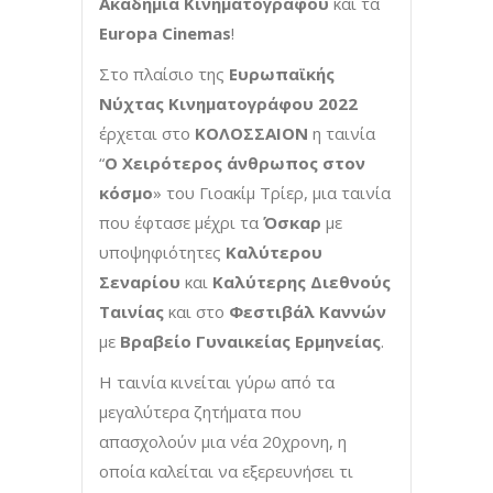
Ακαδημία Κινηματογράφου
και τα
Europa
Cinemas
!
Στο πλαίσιο της
Ευρωπαϊκής
Νύχτας Κινηματογράφου 2022
έρχεται στο
ΚΟΛΟΣΣΑΙΟΝ
η ταινία
“
O
Χειρότερος άνθρωπος στον
κόσμο
» του Γιοακίμ Τρίερ, μια ταινία
που έφτασε μέχρι τα
Όσκαρ
με
υποψηφιότητες
Καλύτερου
Σεναρίου
και
Καλύτερης Διεθνούς
Ταινίας
και στο
Φεστιβάλ Καννών
με
Βραβείο Γυναικείας Ερμηνείας
.
Η ταινία κινείται γύρω από τα
μεγαλύτερα ζητήματα που
απασχολούν μια νέα 20χρονη, η
οποία καλείται να εξερευνήσει τι