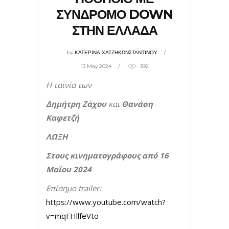
ΣΥΝΔΡΟΜΟ DOWN
ΣΤΗΝ ΕΛΛΑΔΑ
by
ΚΑΤΕΡΙΝΑ ΧΑΤΖΗΚΩΝΣΤΑΝΤΙΝΟΥ
13 May 2024
392
Η ταινία των
Δημήτρη Ζάχου
και
Θανάση
Καφετζή
ΛΩΞΗ
Στους κινηματογράφους από 16
Μαΐου 2024
Επίσημο
trailer
:
https://www.youtube.com/watch?
v=mqFHllfeVto