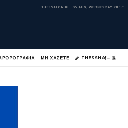
THESSNA …
ΑΡΘΡΟΓΡΑΦΙΑ
ΜΗ ΧΑΣΕΤΕ
THESSALONIKI
05 AUG, WEDNESDAY
28
C
°
THESSNA …
ΑΡΘΡΟΓΡΑΦΙΑ
ΜΗ ΧΑΣΕΤΕ