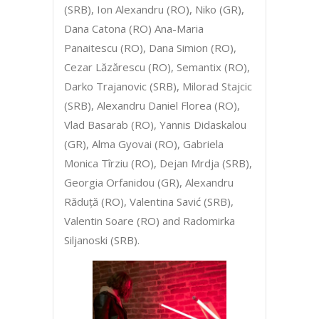
(SRB), Ion Alexandru (RO), Niko (GR),
Dana Catona (RO) Ana-Maria
Panaitescu (RO), Dana Simion (RO),
Cezar Lăzărescu (RO), Semantix (RO),
Darko Trajanovic (SRB), Milorad Stajcic
(SRB), Alexandru Daniel Florea (RO),
Vlad Basarab (RO), Yannis Didaskalou
(GR), Alma Gyovai (RO), Gabriela
Monica Tîrziu (RO), Dejan Mrdja (SRB),
Georgia Orfanidou (GR), Alexandru
Răduță (RO), Valentina Savić (SRB),
Valentin Soare (RO) and Radomirka
Siljanoski (SRB).