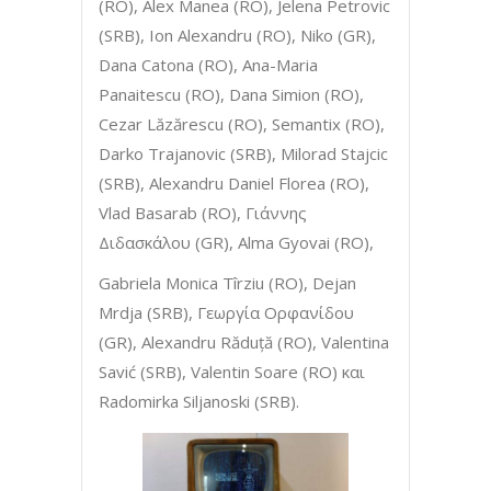
(RO), Alex Manea (RO), Jelena Petrovic
(SRB), Ion Alexandru (RO), Niko (GR),
Dana Catona (RO), Ana-Maria
Panaitescu (RO), Dana Simion (RO),
Cezar Lăzărescu (RO), Semantix (RO),
Darko Trajanovic (SRB), Milorad Stajcic
(SRB), Alexandru Daniel Florea (RO),
Vlad Basarab (RO), Γιάννης
Διδασκάλου (GR), Alma Gyovai (RO),
Gabriela Monica Tîrziu (RO), Dejan
Mrdja (SRB), Γεωργία Ορφανίδου
(GR), Αlexandru Răduță (RO), Valentina
Savić (SRB), Valentin Soare (RO) και
Radomirka Siljanoski (SRB).