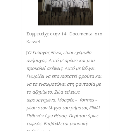
Συμμετείχε στην 14
Documenta στο
η
Kassel
[
Ο Γιώργος Ξένος είναι εχέμυθα
ανήσυχος. Αυτό μ’ αρέσει και μου
προκαλεί σκέψεις. Αυτό με θέλγει.
Γνωρίζει να επαναστατεί φρούτα και
να τα ενσωματώνει στη φαντασία με
το αζημίωτο. Ζώα τελείως
ιερουργημένα. Μορφές –
formes
–
μέσα στον ίλιγγο του ρήματος ΕΙΝΑΙ.
Πιθανόν έχω θέαση. Περίπου όμως
τυφλός. Επιβάλλεται μουσική;