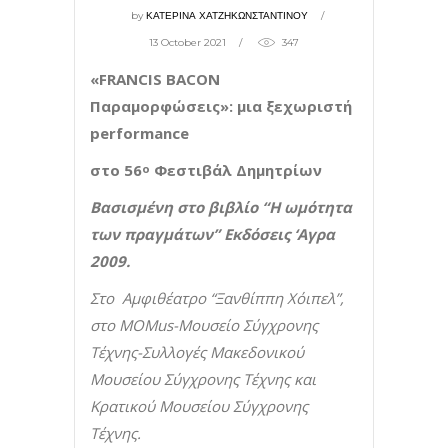
by
ΚΑΤΕΡΙΝΑ ΧΑΤΖΗΚΩΝΣΤΑΝΤΙΝΟΥ
13 October 2021
347
«
FRANCIS
BACON
Παραμορφώσεις»: μια ξεχωριστή
performance
στο 56
Φεστιβάλ Δημητρίων
ο
Βασισμένη
στο βιβλίο “H ωμότητα
των πραγμάτων” Eκδόσεις ‘Aγρα
2009.
Στο Αμφιθέατρο “Ξανθίππη Χόιπελ”,
στο MOMus-Μουσείο Σύγχρονης
Τέχνης-Συλλογές Μακεδονικού
Μουσείου Σύγχρονης Τέχνης και
Κρατικού Μουσείου Σύγχρονης
Τέχνης.