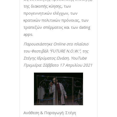
της διακοπής κύησης, των
προγεννητικών ελέγχων, των
κρατικών πολιτικών πρόνοιας, των
τραπεζών σπέρματος και των dating
apps.
Παρουσιάστηκε Online στο πλαίσιο
του Φεστιβάλ “FUTURE N.O.W.”, της
Στέγης Ιδρύματος Ωνάση. YouTube
Πρεμιέρα: Σάββατο 17 Απριλίου 2021
Ανάθεση & Παραγωγή: Στέγη